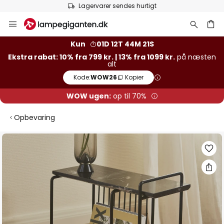
Lagervarer sendes hurtigt
Skip
to
Content
Kun
01D 12T 44M 20S
Ekstra rabat: 10% fra 799 kr. | 13% fra 1099 kr.
på næsten
alt
Kode:
WOW26
Kopier
WOW ugen:
op til 70%
Opbevaring
Gå
til
slutningen
af
billedgalleriet