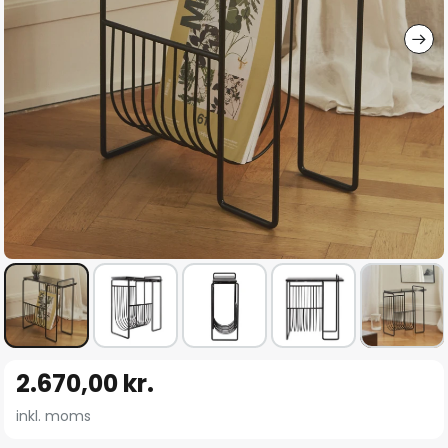
Gå
2.670,00 kr.
til
starten
inkl. moms
af