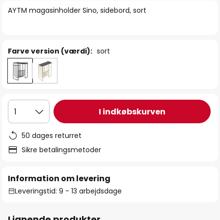
billedgalleriet
AYTM magasinholder Sino, sidebord, sort
Farve version (værdi):
sort
I indkøbskurven
1
50 dages returret
Sikre betalingsmetoder
Information om levering
Leveringstid: 9 - 13 arbejdsdage
Lignende produkter