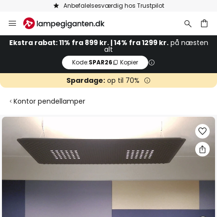
Anbefalelsesværdig hos Trustpilot
Skip
to
Content
Ekstra rabat: 11% fra 899 kr. | 14% fra 1299 kr.
på næsten
alt
Kode:
SPAR26
Kopier
Spardage:
op til 70%
Kontor pendellamper
Gå
til
slutningen
af
billedgalleriet