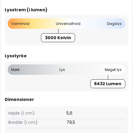
Lysstrøm (i lumen)
Varmhvid
Universalhvid
Dagslys
3000 Kelvin
Lysstyrke
Mørk
Lys
Meget lys
6432 Lumen
Dimensioner
Højde (i cm):
5,6
Bredde (i cm):
79,5