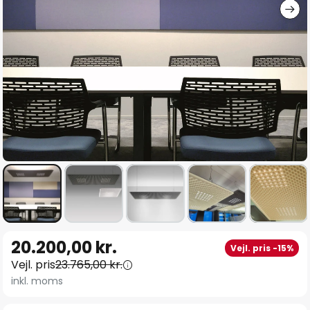
Gå
20.200,00 kr.
Vejl. pris -15%
til
Vejl. pris
23.765,00 kr.
starten
inkl. moms
af
billedgalleriet