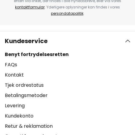
enten via linket, der findes i alle nyhedsbreve, eller via vores
kontaktformular
. Yderligere oplysninger kan findes i vores
persondatapolitik
.
Kundeservice
Benyt fortrydelsesretten
FAQs
Kontakt
Tjek ordrestatus
Betalingsmetoder
Levering
Kundekonto
Retur & reklamation