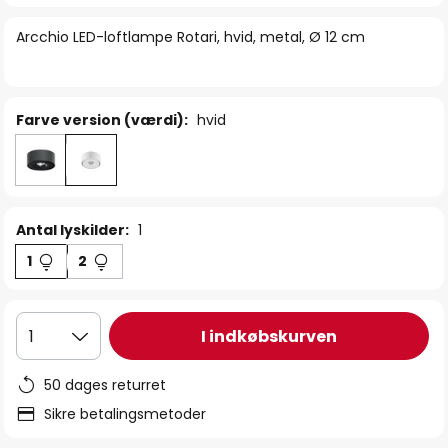
billedgalleriet
Arcchio LED-loftlampe Rotari, hvid, metal, Ø 12 cm
Farve version (værdi):
hvid
Antal lyskilder:
1
1
2
I indkøbskurven
1
50 dages returret
Sikre betalingsmetoder