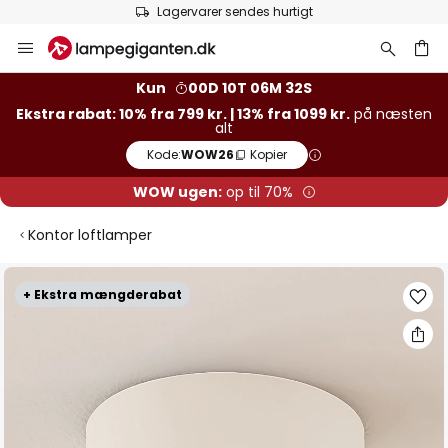
Lagervarer sendes hurtigt
Skip
to
Content
Kun
00D 10T 06M 31S
Ekstra rabat: 10% fra 799 kr. | 13% fra 1099 kr.
på næsten
alt
Kode:
WOW26
Kopier
WOW ugen:
op til 70%
Kontor loftlamper
Gå
+ Ekstra mængderabat
til
slutningen
af
billedgalleriet