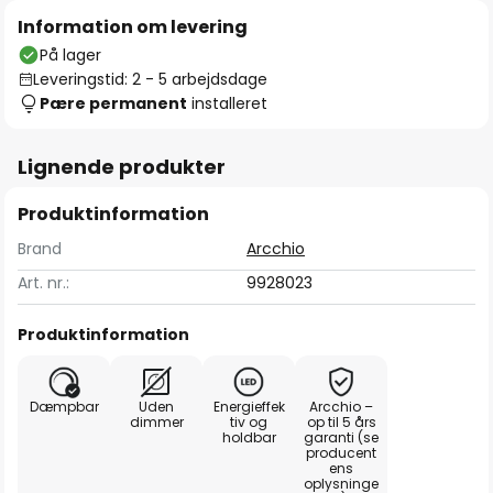
Information om levering
På lager
Leveringstid: 2 - 5 arbejdsdage
Pære permanent
installeret
Lignende produkter
Produktinformation
Brand
Arcchio
Art. nr.:
9928023
Produktinformation
Dæmpbar
Uden
Energieffek
Arcchio –
dimmer
tiv og
op til 5 års
holdbar
garanti (se
producent
ens
oplysninge