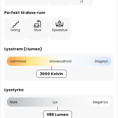
r)
Perfekt til disse rum
Gang
Stue
Spisestue
Lysstrøm (i lumen)
Varmhvid
Universalhvid
Dagslys
3000 Kelvin
Lysstyrke
Mørk
Lys
Meget lys
1188 Lumen