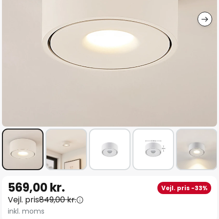
Gå
569,00 kr.
Vejl. pris -33%
til
Vejl. pris
849,00 kr.
starten
inkl. moms
af