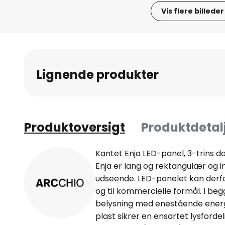
Vis flere billeder
Gå
til
starten
af
Lignende produkter
billedgalleriet
Produktoversigt
Produktdetal
Kantet Enja LED-panel, 3-trins
Enja er lang og rektangulær og i
udseende. LED-panelet kan derfo
og til kommercielle formål. I be
belysning med enestående energi
plast sikrer en ensartet lysford