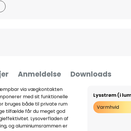
jer
Anmeldelse
Downloads
 dæmpbar via vægkontakten
Lysstrøm (i lu
mponerer med sit funktionelle
r bruges både til private rum
Varmhvid
gge tilfælde får du meget god
effektivitet. Lysoverfladen af
eling, og aluminiumsrammen er