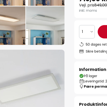
Vejl. pris
849,00
inkl. moms
1
50 dages ret
Sikre betali
Information
På lager
Leveringstid: 
Pære perma
Produktinfo