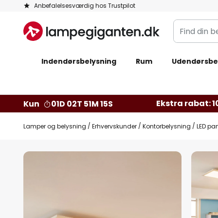
Skip
Anbefalelsesværdig hos Trustpilot
to
Find
Content
din
belysning
Indendørsbelysning
Rum
Udendørsbe
Ekstra rabat: 10
Kun
01D 02T 51M 14S
Lamper og belysning
Erhvervskunder
Kontorbelysning
LED pa
Gå
til
slutningen
af
billedgalleriet