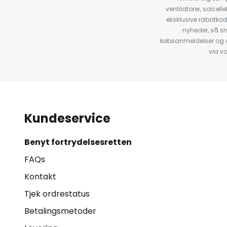
ventilatorer, solce
eksklusive rabatko
nyheder, så s
købsanmeldelser og anb
via v
Kundeservice
Benyt fortrydelsesretten
FAQs
Kontakt
Tjek ordrestatus
Betalingsmetoder