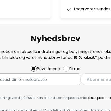
Lagervarer sendes 
Nyhedsbrev
mation om aktuelle indretnings- og belysningstrends, eksk
 tilmelde dig vores nyhetsbrev får du
15 % rabat*
på din 
Privatkunde
Firma
Abonnér nu
stillingsværdi på 899 kr. Kan ikke indløses for produkter fra
disse producen
pegigantens nyhedsbrev og få gode tilbud på vores store udvalg af lamp