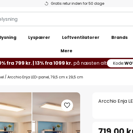
Gratis retur inden for 50 dage
lysning
Lyspærer
Loftventilatorer
Brands
Mere
% fra 799 kr. | 13% fra 1099 kr.
på næsten alt
Kode:
WO
nel
Arcchio Enja LED-panel, 79,5 cm x 29,5 cm
Arcchio Enja L
719,00 k