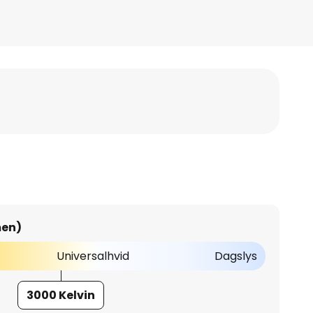
men)
Universalhvid
Dagslys
3000 Kelvin