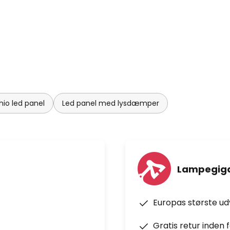
hio led panel
Led panel med lysdæmper
Lampegiga
Europas største u
Gratis retur inden 