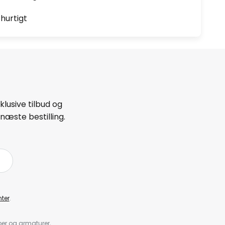
hurtigt
lusive tilbud og
næste bestilling.
ter
.
er og armaturer,