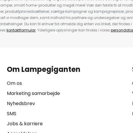
llelamper, smart home-produkter og meget mere! Vær den første til at mo
der, produktprisnedsættelser, særlige kampagner og kampagnepriser, pro
nart vi modtager dem, samt indhold fra partnere og undersøgelser og 
efalinger. Du kan til enhver tid afmelde dig enten via linket, der findes i 
ores
kontaktformular
. Yderligere oplysninger kan findes i vores
persondatap
Om Lampegiganten
Om os
Marketing samarbejde
Nyhedsbrev
SMS
Jobs & karriere