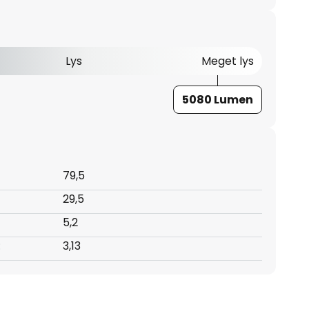
Lys
Meget lys
5080 Lumen
79,5
29,5
5,2
:
3,13