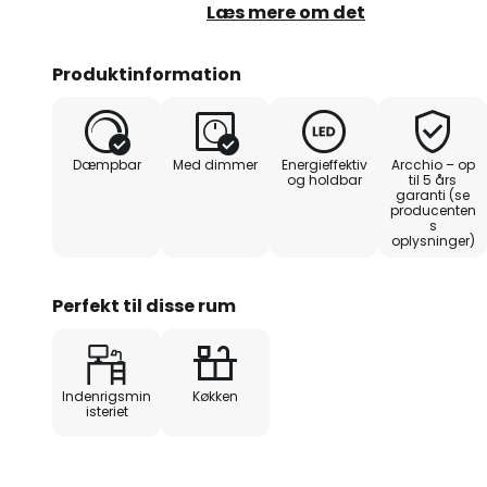
hvidlakeret (RAL 9016). LED-pane
Læs mere om det
(100 %/50 %/10 %) ved hjælp af
skrueløs hurtigkoblingsterminal af
Produktinformation
og værktøjsfri fjedermekanisme
Dæmpbar
Med dimmer
Energieffektiv
Arcchio – op
og holdbar
til 5 års
garanti (se
producenten
s
oplysninger)
Perfekt til disse rum
Indenrigsmin
Køkken
isteriet