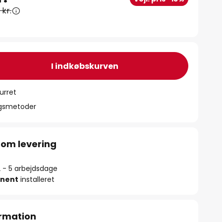
 kr.
I indkøbskurven
urret
ngsmetoder
 om levering
2 - 5 arbejdsdage
nent
installeret
rmation