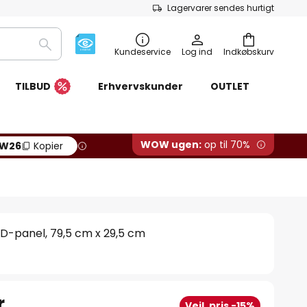
Lagervarer sendes hurtigt
Søg
Kundeservice
Log ind
Indkøbskurv
TILBUD
Erhvervskunder
OUTLET
WOW ugen:
op til 70%
W26
Kopier
ED-panel, 79,5 cm x 29,5 cm
r.
Vejl. pris -15%