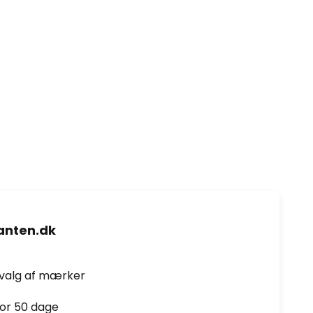
nten.dk
dvalg af mærker
for 50 dage