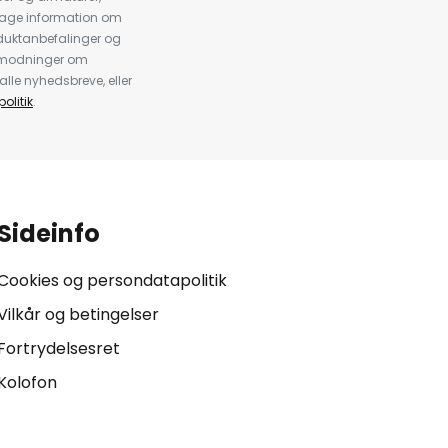
dtage information om
duktanbefalinger og
anmodninger om
alle nyhedsbreve, eller
olitik
.
Sideinfo
Cookies og persondatapolitik
Vilkår og betingelser
Fortrydelsesret
Kolofon