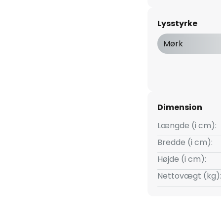
let kan også dæmpes i 3 trin
 standardvægkontakten - med
Lysstyrke
 høj kvalitet (holdbar, sikker
)
Mørk
Dimension
Længde (i cm):
Bredde (i cm):
Højde (i cm):
Nettovægt (kg)