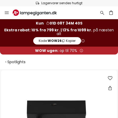
Lagervarer sendes hurtigt
Skip
to
Content
Kun
01D 08T 34M 40S
Ekstra rabat: 10% fra 799 kr. | 13% fra 1099 kr.
på næsten
alt
Kode:
WOW26
Kopier
WOW ugen:
op til 70%
Spotlights
Gå
til
slutningen
af
billedgalleriet