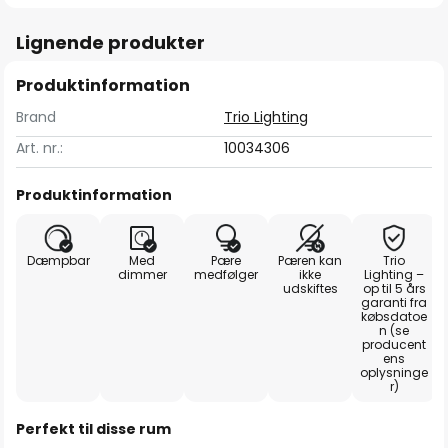
Lignende produkter
Produktinformation
Brand
Trio Lighting
Art. nr.:
10034306
Produktinformation
Dæmpbar
Med
Pære
Pæren kan
Trio
dimmer
medfølger
ikke
Lighting –
udskiftes
op til 5 års
garanti fra
købsdatoe
n (se
producent
ens
oplysninge
r)
Perfekt til disse rum