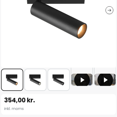
Gå
354,00 kr.
til
starten
inkl. moms
af