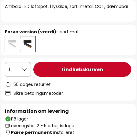
billedgalleriet
Ambala LED loftspot, 1 lyskilde, sort, metal, CCT, dæmpbar
Farve version (værdi):
sort mat
I indkøbskurven
1
50 dages returret
Sikre betalingsmetoder
Information om levering
På lager
Leveringstid: 2 - 5 arbejdsdage
Pære permanent
installeret