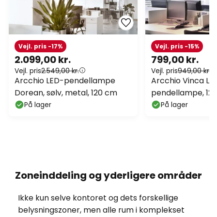
Vejl. pris -17%
Vejl. pris -15%
2.099,00 kr.
799,00 kr.
Vejl. pris
2.549,00 kr.
Vejl. pris
949,00 kr.
Arcchio LED-pendellampe
Arcchio Vinca LE
Dorean, sølv, metal, 120 cm
pendellampe, 120
lm, 4.000 K
På lager
På lager
Zoneinddeling og yderligere områder
Ikke kun selve kontoret og dets forskellige
belysningszoner, men alle rum i komplekset