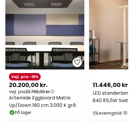
Vejl. pris -15%
20.200,00 kr.
11.446,00 kr.
Vejl. pris
23.765,00 kr.
LED standerlamp
Artemide Eggboard Matrix
840 85,5W Switc
Up/Down 160 cm 3.000 K grå
På lager
Leveringstid: 10 -