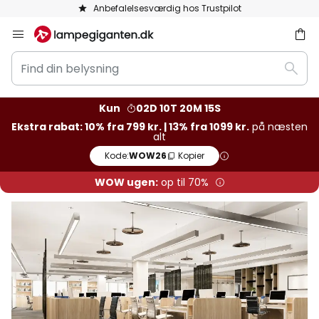
Gratis retur inden for 50 dage
Skip
to
Find
Content
Søg
din
belysning
Kun
02D 10T 20M 15S
Ekstra rabat: 10% fra 799 kr. | 13% fra 1099 kr.
på næsten
alt
Kode:
WOW26
Kopier
WOW ugen:
op til 70%