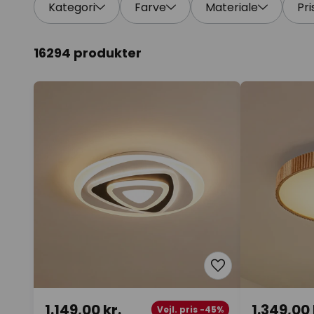
Kategori
Farve
Materiale
Pri
16294 produkter
1.149,00 kr.
1.349,00 
Vejl. pris -45%