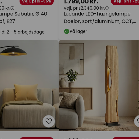
.
1.799,00 kr.
Vejl. pris -35%
Vejl. pris -2
0 kr.
Vejl. pris
2.349,00 kr.
lampe Sebatin, Ø 40
Lucande LED-hængelampe
of, E27
Daelor, sort/aluminium, CCT,
dæmpbar
På lager
id: 2 - 5 arbejdsdage