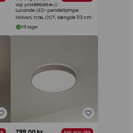
Vejl. pris
1.889,00 kr.
Lucande LED-pendellampe
Holven, træ, CCT, længde 113 cm
På lager
799,00 kr.
3%
Vejl. pris -15%