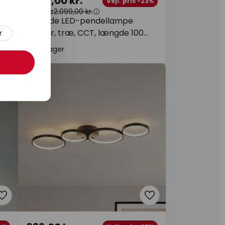
1.599,00 kr.
0%
Vejl. pris -23%
Vejl. pris
2.099,00 kr.
Lucande LED-pendellampe
Darnor, træ, CCT, længde 100
r
cm
På lager