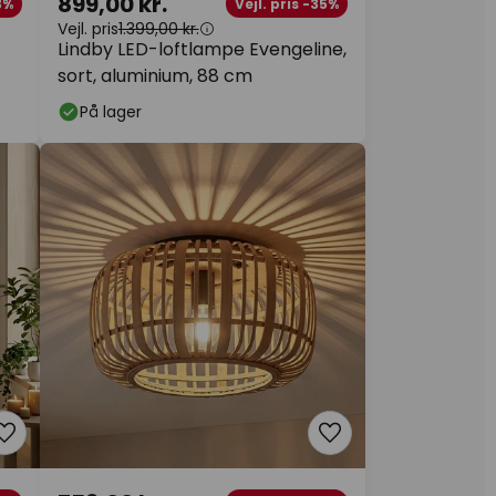
899,00 kr.
3%
Vejl. pris -35%
Vejl. pris
1.399,00 kr.
Lindby LED-loftlampe Evengeline,
sort, aluminium, 88 cm
På lager