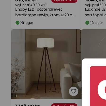
Vejl. pris
849,00 kr.
Vejl. pris
1.599
Lindby LED-batteridrevet
Lucande LE
bordlampe Nevijo, krom, Ø20 cm,
sort/opal,
USB, dæmper
På lager
På lager