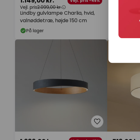
1.149,00 kr.
1.049,00 
Vejl. pris -45%
Vejl. pris
2.099,00 kr.
Vejl. pris
1.499
Lindby gulvlampe Charlia, hvid,
Lindby bue
valnøddetræ, højde 150 cm
hvid/nikkel,
På lager
På lager