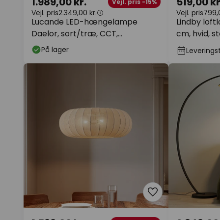
1.989,00 kr.
519,00 kr
Vejl. pris -15%
Vejl. pris
2.349,00 kr.
Vejl. pris
799,0
Lucande LED-hængelampe
Lindby loft
Daelor, sort/træ, CCT,
cm, hvid, st
dæmpbar
På lager
Leveringst