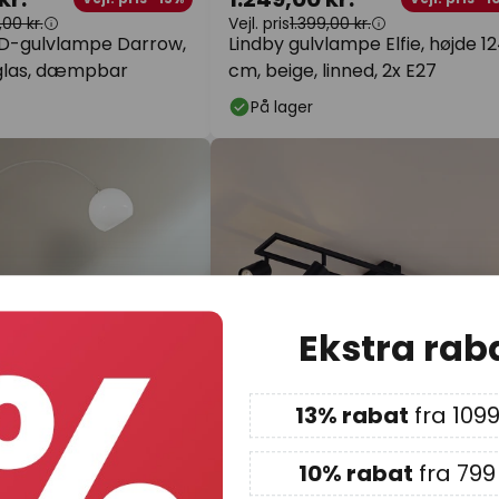
,00 kr.
Vejl. pris
1.399,00 kr.
D-gulvlampe Darrow,
Lindby gulvlampe Elfie, højde 1
 glas, dæmpbar
cm, beige, linned, 2x E27
På lager
Ekstra rab
13% rabat
fra 1099
10% rabat
fra 799 