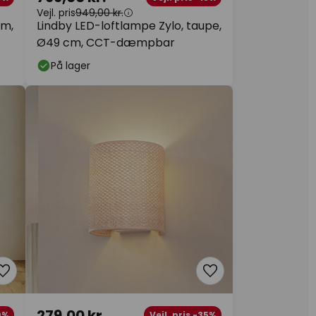
Vejl. pris
949,00 kr.
cm,
Lindby LED-loftlampe Zylo, taupe,
Ø49 cm, CCT-dæmpbar
På lager
279,00 kr.
0%
Vejl. pris -35%