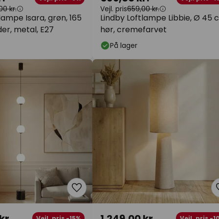
0 kr.
Vejl. pris
659,00 kr.
lampe Isara, grøn, 165
Lindby Loftlampe Libbie, Ø 45 
der, metal, E27
hør, cremefarvet
På lager
kr.
1.249,00 kr.
Vejl. pris -15%
Vejl. pris -1