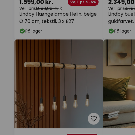
1.599,00 kr.
2.349,00 
Vejl. pris -5%
Vejl. pris
1.699,00 kr.
Vejl. pris
3.799
Lindby Hængelampe Helin, beige,
Lindby buel
Ø 70 cm, tekstil, 3 x E27
guldfarvet,
På lager
På lager