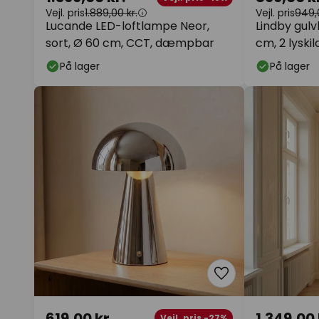
Vejl. pris
1.889,00 kr.
Vejl. pris
949,0
Lucande LED-loftlampe Neor,
Lindby gulv
sort, Ø 60 cm, CCT, dæmpbar
cm, 2 lyskil
På lager
På lager
619,00 kr.
1.349,00 
Vejl. pris -27%