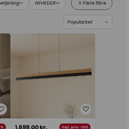
betjening
NYHEDER
Flere filtre
1.699,00 kr.
2%
Vejl. pris -10%