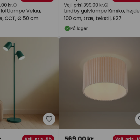
,00 kr.
Vejl. pris
1.399,00 kr.
-loftlampe Velua,
Lindby gulvlampe Kimiko, højde
ræ, CCT, Ø 50 cm
100 cm, træ, tekstil, E27
På lager
.
569,00 kr.
Vejl. pris -5%
Vejl. pris -1