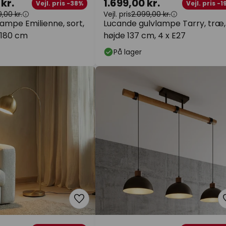
kr.
1.699,00 kr.
Vejl. pris -38%
Vejl. pris -1
,00 kr.
Vejl. pris
2.099,00 kr.
ampe Emilienne, sort,
Lucande gulvlampe Tarry, træ,
 180 cm
højde 137 cm, 4 x E27
På lager