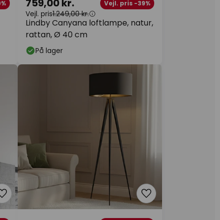
759,00 kr.
9%
Vejl. pris -39%
Vejl. pris
1.249,00 kr.
Lindby Canyana loftlampe, natur,
rattan, Ø 40 cm
På lager