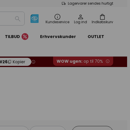
Lagervarer sendes hurtigt
Søg
Kundeservice
Log ind
Indkøbskurv
TILBUD
Erhvervskunder
OUTLET
WOW ugen:
op til 70%
W26
Kopier