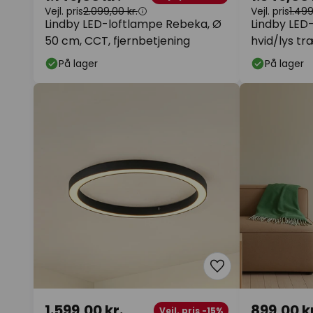
Vejl. pris
2.099,00 kr.
Vejl. pris
1.499
Lindby LED-loftlampe Rebeka, Ø
Lindby LED
50 cm, CCT, fjernbetjening
hvid/lys t
På lager
På lager
1.599,00 kr.
899,00 kr
Vejl. pris -15%