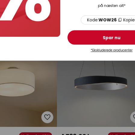
kr.
849,00 kr.
Vejl. pris -30%
Vejl. pris -1
på næsten alt*
,00 kr.
Vejl. pris
949,00 kr.
lampe Alverton,
Lindby loftspot Bravius, sort, 6
 glas, 197 cm
lyskilder, jern
Kode:
WOW26
Kopie
På lager
Spar nu
*Ekskluderede producenter