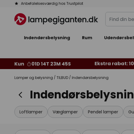
Skip
Anbefalelsesværdig hos Trustpilot
to
Find
Content
din
belysning
Indendørsbelysning
Rum
Udendørsbel
Ekstra rabat: 10%
Kun
01D 14T 23M 43S
Lamper og belysning
TILBUD
Indendørsbelysning
Indendørsbelysni
Loftlamper
Væglamper
Pendel lamper
Gu