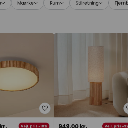
s
Mærke
Rum
Stilretning
Fjern
kr.
949,00 kr.
Vejl. pris -10%
Vejl. pris -3