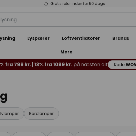
Gratis retur inden for 50 dage
ysning
Lyspærer
Loftventilatorer
Brands
Mere
 fra 799 kr. | 13% fra 1099 kr.
på næsten alt
Kode:
WO
ng
lvlamper
Bordlamper