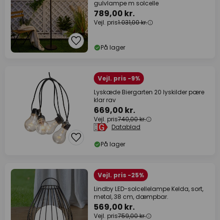
gulvlampe m solcelle
789,00 kr.
Vejl. pris
1.031,00 kr.
På lager
Vejl. pris -9%
Lyskæde Biergarten 20 lyskilder pære
klar rav
669,00 kr.
Vejl. pris
740,00 kr.
Datablad
På lager
Vejl. pris -25%
Lindby LED-solcellelampe Kelda, sort,
metal, 38 cm, dæmpbar.
569,00 kr.
Vejl. pris
759,00 kr.