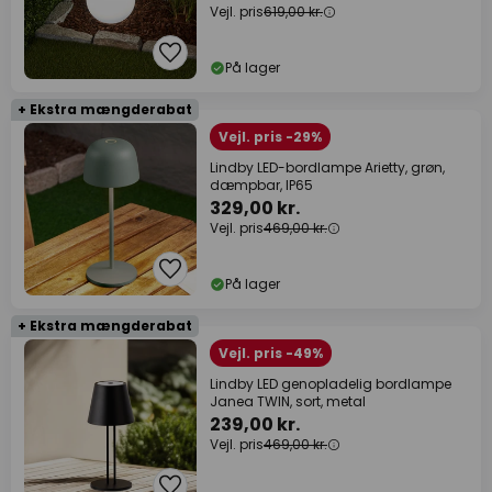
Vejl. pris
619,00 kr.
På lager
+ Ekstra mængderabat
Vejl. pris -29%
Lindby LED-bordlampe Arietty, grøn,
dæmpbar, IP65
329,00 kr.
Vejl. pris
469,00 kr.
På lager
+ Ekstra mængderabat
Vejl. pris -49%
Lindby LED genopladelig bordlampe
Janea TWIN, sort, metal
239,00 kr.
Vejl. pris
469,00 kr.