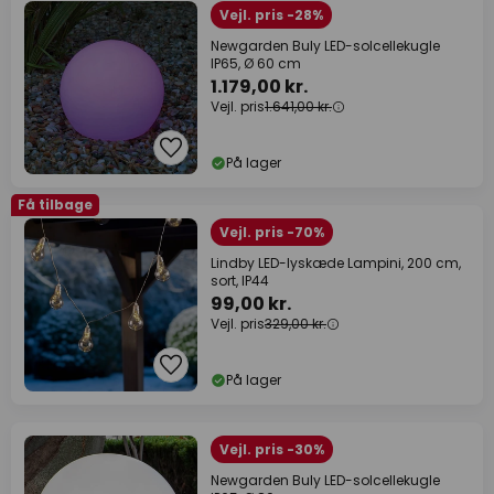
Vejl. pris -28%
Newgarden Buly LED-solcellekugle
IP65, Ø 60 cm
1.179,00 kr.
Vejl. pris
1.641,00 kr.
På lager
Få tilbage
Vejl. pris -70%
Lindby LED-lyskæde Lampini, 200 cm,
sort, IP44
99,00 kr.
Vejl. pris
329,00 kr.
På lager
Vejl. pris -30%
Newgarden Buly LED-solcellekugle