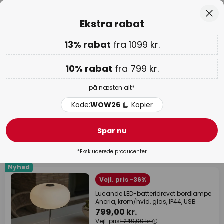
Anbefalelsesværdig hos Trustpilot
Skip
Luk
Ekstra rabat
to
Content
13% rabat
fra 1099 kr.
Ekstra rabat: 10% fra 799 kr. | 13% fra 1099 kr.
på næsten
alt
10% rabat
fra 799 kr.
Kode:
WOW26
Kopier
på næsten alt*
WOW ugen:
op til 70%
Kode:
WOW26
Kopier
Dekorationsbelysning
Spar nu
674 produkter
Filter
*Ekskluderede producenter
Nyhed
Vejl. pris -36%
Lucande LED-batteridrevet bordlampe
Anoria, krom/hvid, glas, IP44, USB
799,00 kr.
Vejl. pris
1.249,00 kr.