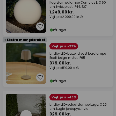
Kugleformet lampe Cumulus L, Ø 60
cm, hvid, plast, IP44, E27
1.249,00 kr.
Vejl. pris
2.099,00 kr.
På lager
+ Ekstra mængderabat
Vejl. pris -27%
Lindby LED-batteridrevet bordlampe
Esali, beige, metal, IP65
379,00 kr.
Vejl. pris
519,00 kr.
På lager
Vejl. pris -46%
Lindby LED-solcellelampe Lago, Ø 25
cm, kugle, jordspyd, hvid
329,00 kr.