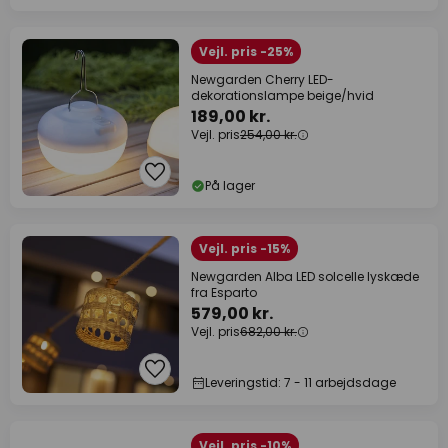
Vejl. pris -25%
Newgarden Cherry LED-
dekorationslampe beige/hvid
189,00 kr.
Vejl. pris
254,00 kr.
På lager
Vejl. pris -15%
Newgarden Alba LED solcelle lyskæde
fra Esparto
579,00 kr.
Vejl. pris
682,00 kr.
Leveringstid: 7 - 11 arbejdsdage
Vejl. pris -10%