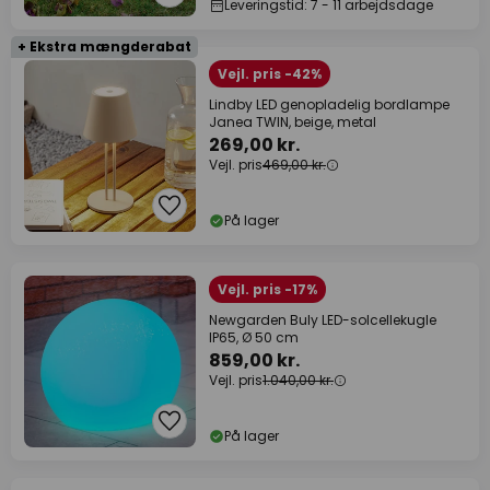
Leveringstid: 7 - 11 arbejdsdage
+ Ekstra mængderabat
Vejl. pris -42%
Lindby LED genopladelig bordlampe
Janea TWIN, beige, metal
269,00 kr.
Vejl. pris
469,00 kr.
På lager
Vejl. pris -17%
Newgarden Buly LED-solcellekugle
IP65, Ø 50 cm
859,00 kr.
Vejl. pris
1.040,00 kr.
På lager