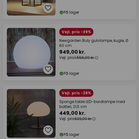
På lager
Vejl. pris -39%
Newgarden Buly gulvlampe, kugle, Ø
60 cm
949,00 kr.
Vejl. pris
1.556,00 kr.
På lager
Vejl. pris -28%
Sponge table LED-bordlampe med
batteri, 21,5 cm
449,00 kr.
Vejl. pris
629,00 kr.
På lager