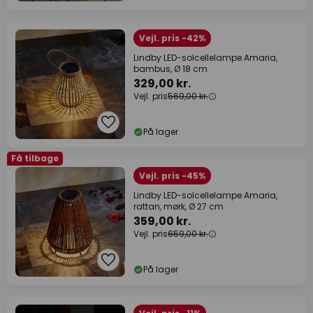
Vejl. pris -42%
Lindby LED-solcellelampe Amaria,
bambus, Ø 18 cm
329,00 kr.
Vejl. pris
569,00 kr.
På lager
Få tilbage
Vejl. pris -45%
Lindby LED-solcellelampe Amaria,
rattan, mørk, Ø 27 cm
359,00 kr.
Vejl. pris
659,00 kr.
På lager