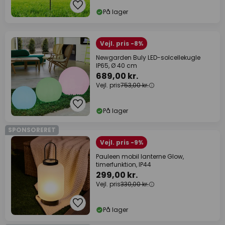
På lager
Vejl. pris -8%
Newgarden Buly LED-solcellekugle
IP65, Ø 40 cm
689,00 kr.
Vejl. pris
753,00 kr.
På lager
SPONSORERET
Vejl. pris -9%
Pauleen mobil lanterne Glow,
timerfunktion, IP44
299,00 kr.
Vejl. pris
330,00 kr.
På lager