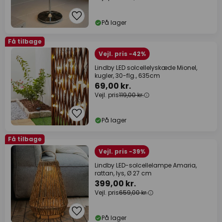
På lager
Få tilbage
Vejl. pris -42%
Lindby LED solcellelyskæde Mionel,
kugler, 30-flg., 635cm
69,00 kr.
Vejl. pris
119,00 kr.
På lager
Få tilbage
Vejl. pris -39%
Lindby LED-solcellelampe Amaria,
rattan, lys, Ø 27 cm
399,00 kr.
Vejl. pris
659,00 kr.
På lager