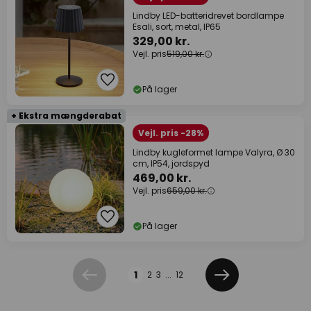
Lindby LED-batteridrevet bordlampe
Esali, sort, metal, IP65
329,00 kr.
Vejl. pris
519,00 kr.
På lager
+ Ekstra mængderabat
Vejl. pris -28%
Lindby kugleformet lampe Valyra, Ø 30
cm, IP54, jordspyd
469,00 kr.
Vejl. pris
659,00 kr.
På lager
Side
1
2
3
...
12
Forrige
Næste