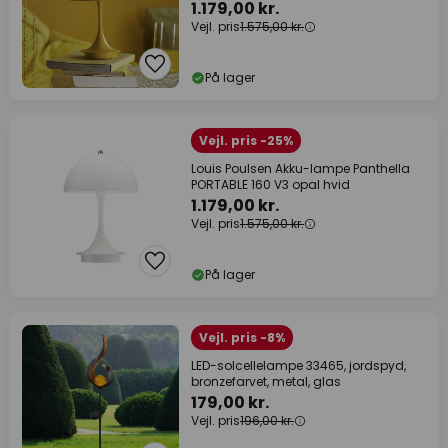
1.179,00 kr.
Vejl. pris
1.575,00 kr.
På lager
Vejl. pris -25%
Louis Poulsen Akku-lampe Panthella
PORTABLE 160 V3 opal hvid
1.179,00 kr.
Vejl. pris
1.575,00 kr.
På lager
Vejl. pris -8%
LED-solcellelampe 33465, jordspyd,
bronzefarvet, metal, glas
179,00 kr.
Vejl. pris
196,00 kr.