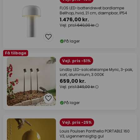
FLOS LED-batteridrevet bordlampe
Bellhop, hvid, 21 cm, dæmpbar, IP54
1.476,00 kr.
Vejl. pris
1.640,00 kr.
På lager
Få tilbage
Vejl. pris -51%
Lindby LED-solcellelampe Myric, 3-pak,
sort, aluminium, 3.000K
659,00 kr.
Vejl. pris
1.349,00 kr.
På lager
Vejl. pris -25%
Louis Poulsen Panthella PORTABLE 160
V3, uigennemsigtig gul