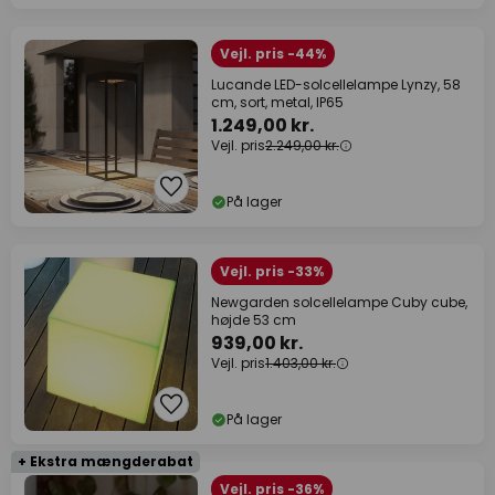
Vejl. pris -44%
Lucande LED-solcellelampe Lynzy, 58
cm, sort, metal, IP65
1.249,00 kr.
Vejl. pris
2.249,00 kr.
På lager
Vejl. pris -33%
Newgarden solcellelampe Cuby cube,
højde 53 cm
939,00 kr.
Vejl. pris
1.403,00 kr.
På lager
+ Ekstra mængderabat
Vejl. pris -36%