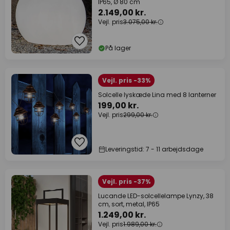
IP65, Ø 80 cm
2.149,00 kr.
Vejl. pris
3.075,00 kr.
På lager
Vejl. pris -33%
Solcelle lyskæde Lina med 8 lanterner
199,00 kr.
Vejl. pris
299,00 kr.
Leveringstid: 7 - 11 arbejdsdage
Vejl. pris -37%
Lucande LED-solcellelampe Lynzy, 38
cm, sort, metal, IP65
1.249,00 kr.
Vejl. pris
1.989,00 kr.