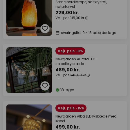
Stone bordlampe, saltkrystal,
naturfarvet
229,00 kr.
Vejl. pris
315,00 kr.
Leveringstid: 9 - 13 arbejdsdage
Vejl. pris -9%
Newgarden Aurora LED-
solcellelyskæde
489,00 kr.
Vejl. pris
540,00 kr.
På lager
Vejl. pris -15%
Newgarden Alba LED lyskæde med
kabel
499,00 kr.