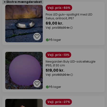
+ Ekstra mængderabat
Vejl. pris -50%
Prios LED gulv-spotlight med LED
Selius, antracit, IP67
69,00 kr.
Vejl. pris
139,00 kr.
På lager
Vejl. pris -13%
Newgarden Buly LED-solcellekugle
IP65, Ø 30 cm
519,00 kr.
Vejl. pris
601,00 kr.
På lager
Vejl. pris -27%