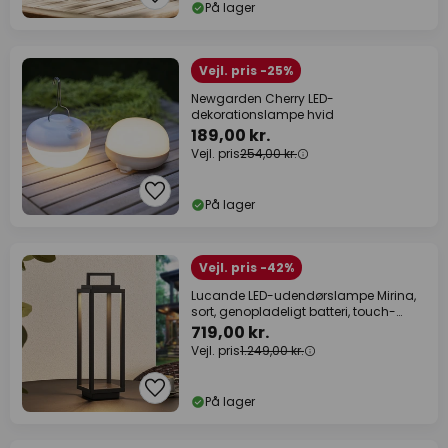
På lager
Vejl. pris -25%
Newgarden Cherry LED-
dekorationslampe hvid
189,00 kr.
Vejl. pris
254,00 kr.
På lager
Vejl. pris -42%
Lucande LED-udendørslampe Mirina,
sort, genopladeligt batteri, touch-
dæmper
719,00 kr.
Vejl. pris
1.249,00 kr.
På lager