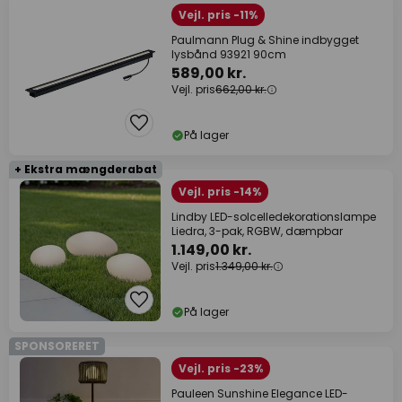
Vejl. pris -11%
Paulmann Plug & Shine indbygget
lysbånd 93921 90cm
589,00 kr.
Vejl. pris
662,00 kr.
På lager
+ Ekstra mængderabat
Vejl. pris -14%
Lindby LED-solcelledekorationslampe
Liedra, 3-pak, RGBW, dæmpbar
1.149,00 kr.
Vejl. pris
1.349,00 kr.
På lager
SPONSORERET
Vejl. pris -23%
Pauleen Sunshine Elegance LED-