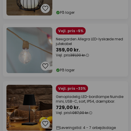
På lager
Vejl. pris -5%
Newgarden Allegra LED-lyskæde med
jutekabel
359,00 kr.
Vejl. pris
381,00 kr.
På lager
Vejl. pris -33%
Genopladelig LED-bordlampe Nuindie
mini, USB-C, sort, IP54, dæmpbar.
729,00 kr.
Vejl. pris
1.087,00 kr.
Leveringstid: 4 - 7 arbejdsdage