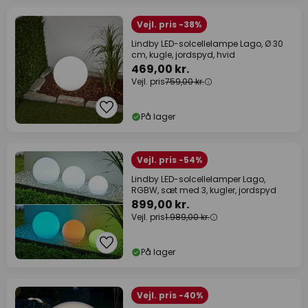
Vejl. pris -38%
Lindby LED-solcellelampe Lago, Ø 30
cm, kugle, jordspyd, hvid
469,00 kr.
Vejl. pris
759,00 kr.
På lager
Vejl. pris -54%
Lindby LED-solcellelamper Lago,
RGBW, sæt med 3, kugler, jordspyd
899,00 kr.
Vejl. pris
1.989,00 kr.
På lager
Vejl. pris -40%