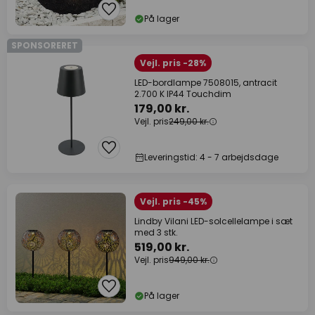
På lager
SPONSORERET
Vejl. pris -28%
LED-bordlampe 7508015, antracit
2.700 K IP44 Touchdim
179,00 kr.
Vejl. pris
249,00 kr.
Leveringstid: 4 - 7 arbejdsdage
Vejl. pris -45%
Lindby Vilani LED-solcellelampe i sæt
med 3 stk.
519,00 kr.
Vejl. pris
949,00 kr.
På lager