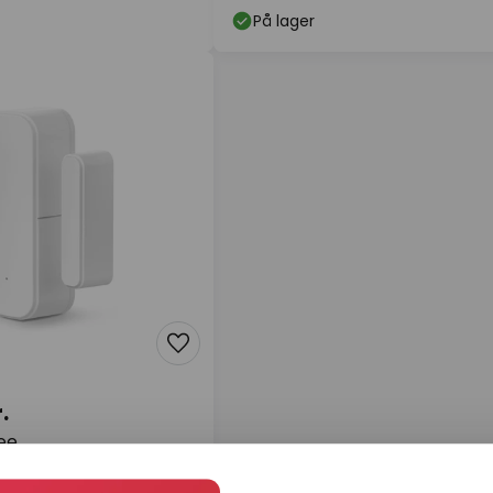
På lager
.
ee
eskontakt, smart, hvid,