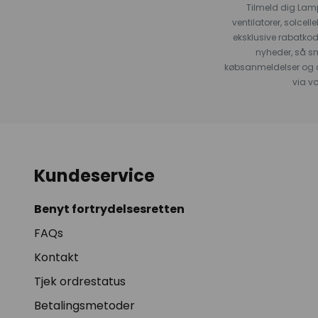
Tilmeld dig Lam
ventilatorer, solce
eksklusive rabatko
nyheder, så s
købsanmeldelser og anb
via v
Kundeservice
Benyt fortrydelsesretten
FAQs
Kontakt
Tjek ordrestatus
Betalingsmetoder