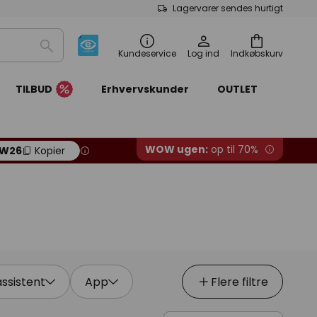
Lagervarer sendes hurtigt
Søg
Kundeservice
Log ind
Indkøbskurv
TILBUD
Erhvervskunder
OUTLET
WOW ugen:
op til 70%
W26
Kopier
sistent
App
Flere filtre