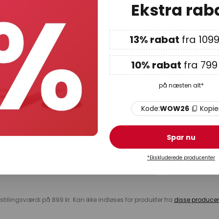
id: 7 - 11 arbejdsdage
Ekstra rab
13% rabat
fra 1099
10% rabat
fra 799 
Nyhedsbrev
på næsten alt*
mation om aktuelle indretnings- og belysningstrends, eksk
Kode:
WOW26
Kopie
 tilmelde dig vores nyhetsbrev får du
15 % rabat*
på din 
Spar nu
Privatkunde
Firma
*Ekskluderede producenter
Abonnér nu
stillingsværdi på 899 kr. Kan ikke indløses for produkter fra
disse producen