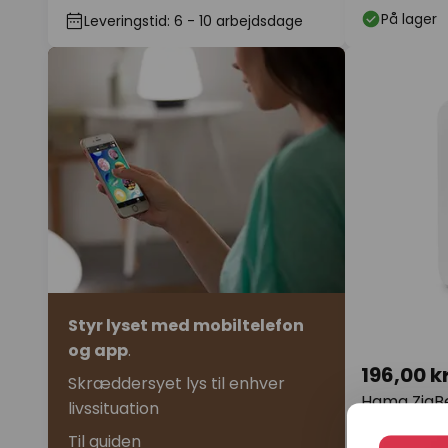
genopladeligt batteri
På lager
Leveringstid: 6 - 10 arbejdsdage
Styr lyset med mobiltelefon
og app
.
196,00 kr
Skræddersyet lys til enhver
Hama ZigB
livssituation
dør-/vindu
Til guiden