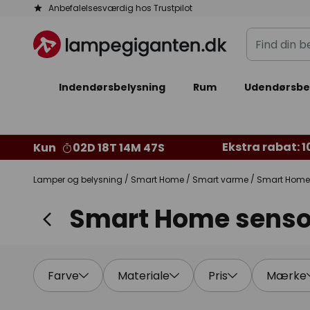
Skip
Anbefalelsesværdig hos Trustpilot
to
Find
Content
din
belysning
Indendørsbelysning
Rum
Udendørsbe
Ekstra rabat: 10
Kun
02D 18T 14M 47S
Lamper og belysning
Smart Home
Smart varme
Smart Home 
Smart Home senso
Farve
Materiale
Pris
Mærke