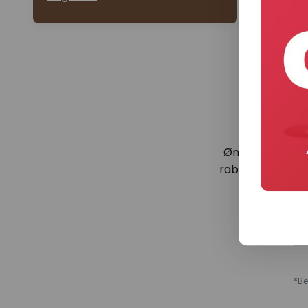
magnetisk
Leveringst
Ønsker du infor
rabatter? Ved at
*Be