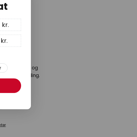
at
 kr.
kr.
lusive tilbud og
r
næste bestilling.
ter
.