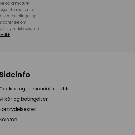
er og armaturer,
dtage information om
duktanbefalinger og
anmodninger om
alle nyhedsbreve, eller
olitik
.
Sideinfo
Cookies og persondatapolitik
Vilkår og betingelser
Fortrydelsesret
Kolofon