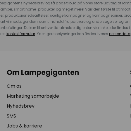
pegigantens nyhedsbrev og få gode tilbud på vores store udvalg af lamp
llelamper, smart home-produkter og meget mere! Vær den første til at mo
der, produktprisnedsættelser, særlige kampagner og kampagnepriser, pro
nart vi modtager dem, samt indhold fra partnere og undersøgelser og 
efalinger. Du kan til enhver tid afmelde dig enten via linket, der findes i 
ores
kontaktformular
. Yderligere oplysninger kan findes i vores
persondatap
Om Lampegiganten
Om os
Marketing samarbejde
Nyhedsbrev
SMS
Jobs & karriere