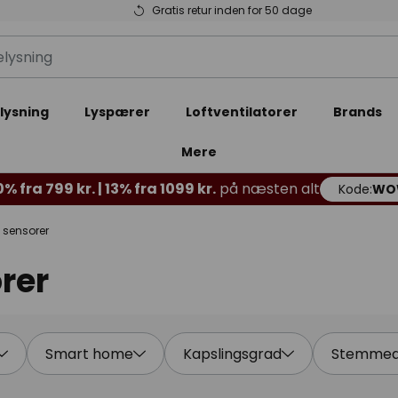
Gratis retur inden for 50 dage
lysning
Lyspærer
Loftventilatorer
Brands
Mere
% fra 799 kr. | 13% fra 1099 kr.
på næsten alt
Kode:
WO
sensorer
rer
Smart home
Kapslingsgrad
Stemmeas