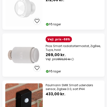
På lager
Vejl. pris -59%
Prios Smart radiatortermostat, ZigBee,
Tuya, hvid
269,00 kr.
Vejl. pris
659,00 kr.
På lager
Paulmann SMIK Smart udendørs
sensor, Zigbee 3.0, sort IP44
433,00 kr.