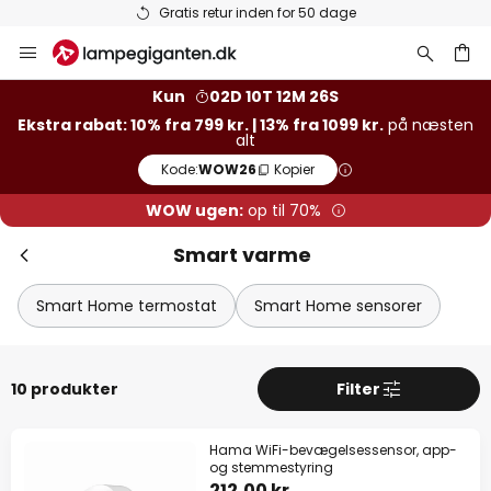
Gratis retur inden for 50 dage
Skip
to
Content
Kun
02D 10T 12M 26S
Ekstra rabat: 10% fra 799 kr. | 13% fra 1099 kr.
på næsten
alt
Kode:
WOW26
Kopier
WOW ugen:
op til 70%
Smart varme
Smart Home termostat
Smart Home sensorer
10 produkter
Filter
Hama WiFi-bevægelsessensor, app-
og stemmestyring
212,00 kr.