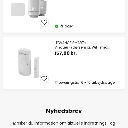
På lager
LEDVANCE SMART+
Vindues-/dørsensor, WiFi, med
genopladeligt batteri
157,00 kr.
Leveringstid: 6 - 10 arbejdsdage
Nyhedsbrev
Ønsker du information om aktuelle indretnings- og