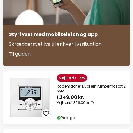
Styr lyset med mobiltelefon og app
.
Skræddersyet lys til enhver livssituation
Til guiden
Vejl. pris -3%
Rademacher DuoFern rumtermostat 2,
hvid
1.349,00 kr.
Vejl. pris
1.396,00 kr.
På lager