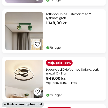
På lager
Loftspot Chloe justerbar med 2
lyskilder, grøn
1.149,00 kr.
På lager
Vejl. pris -66%
Lucande LED-loftlampe Sakina, sort,
metal, Ø 48 cm
949,00 kr.
Vejl. pris
2.849,00 kr.
På lager
+ Ekstra mængderabat