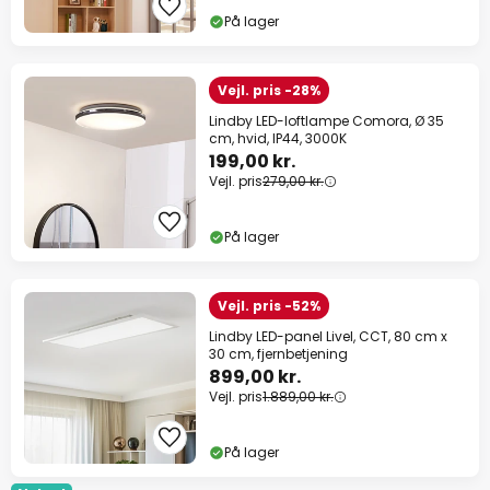
10% rabat
fra 799 kr.
På lager
på næsten alt*
Vejl. pris -28%
Kode:
WOW26
Kopier
Lindby LED-loftlampe Comora, Ø 35
cm, hvid, IP44, 3000K
Spar nu
199,00 kr.
Vejl. pris
279,00 kr.
*Ekskluderede producenter
På lager
Vejl. pris -52%
Lindby LED-panel Livel, CCT, 80 cm x
30 cm, fjernbetjening
899,00 kr.
Vejl. pris
1.889,00 kr.
På lager