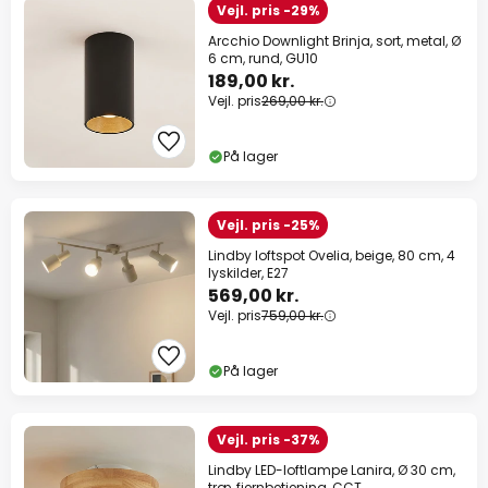
Vejl. pris -29%
Arcchio Downlight Brinja, sort, metal, Ø
6 cm, rund, GU10
189,00 kr.
Vejl. pris
269,00 kr.
På lager
Vejl. pris -25%
Lindby loftspot Ovelia, beige, 80 cm, 4
lyskilder, E27
569,00 kr.
Vejl. pris
759,00 kr.
På lager
Vejl. pris -37%
Lindby LED-loftlampe Lanira, Ø 30 cm,
træ, fjernbetjening, CCT