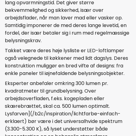
lang opvarmningstid. Det giver større
bekvemmelighed og sikkerhed, især over
arbejdsflader, når man laver mad eller vasker op.
Samtidig imponerer de med deres lange levetid, en
fordel, der især betaler sig i rum med regelmæssige
belysningskrav.
Takket være deres høje lysliste er LED-loftlamper
også velegnede til køkkener med lidt dagslys. Deres
konstruktion muliggør en bred vifte af designs: fra
enkle paneler til iøjnefaldende belysningsobjekter.
Eksperter anbefaler omkring 300 lumen pr.
kvadratmeter til grundbelysning. Over
arbejdsoverfladen, f.eks. kogepladen eller
skærebrættet, skal ca. 500 lumen optimalt.
Lysfarven](/b2c/inspiration/lichtfarbe-einfach-
erklaert) bør være i det universalhvide spektrum
(3.300-5.300 K), så lyset understøtter både