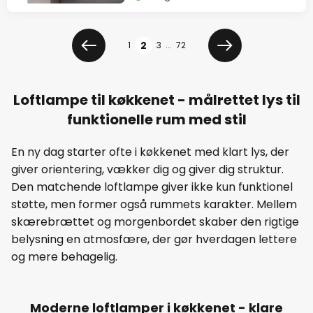
Side
2
1
3
...
72
Forrige
Næste
Loftlampe til køkkenet - målrettet lys til
funktionelle rum med stil
En ny dag starter ofte i køkkenet med klart lys, der
giver orientering, vækker dig og giver dig struktur.
Den matchende loftlampe giver ikke kun funktionel
støtte, men former også rummets karakter. Mellem
skærebrættet og morgenbordet skaber den rigtige
belysning en atmosfære, der gør hverdagen lettere
og mere behagelig.
Moderne loftlamper i køkkenet - klare