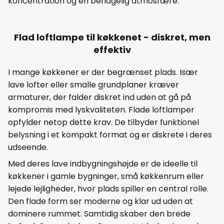
koncentration og en behagelig atmosfære.
Flad loftlampe til køkkenet - diskret, men
effektiv
I mange køkkener er der begrænset plads. Især
lave lofter eller smalle grundplaner kræver
armaturer, der falder diskret ind uden at gå på
kompromis med lyskvaliteten. Flade loftlamper
opfylder netop dette krav. De tilbyder funktionel
belysning i et kompakt format og er diskrete i deres
udseende.
Med deres lave indbygningshøjde er de ideelle til
køkkener i gamle bygninger, små køkkenrum eller
lejede lejligheder, hvor plads spiller en central rolle.
Den flade form ser moderne og klar ud uden at
dominere rummet. Samtidig skaber den brede