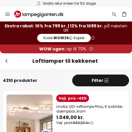
Lagervarer sendes hurtigt
Skip
to
Content
Ekstra rabat: 10% fra 799 kr. | 13% fra 1099 kr.
på næsten
alt
Kode:
WOW26
Kopier
WOW ugen:
op til 70%
Loftlamper til køkkenet
4310 produkter
Filter
Vejl. pris -43%
Luk
Lindby LED-loftlampe Pilou, 6 lyskilder,
Ekstra rabat
dæmpbar, krom
1.049,00 kr.
13% rabat
fra 1099 kr.
Vejl. pris
1.849,00 kr.