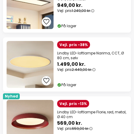
949,00 kr.
Vejl. pris
1.249,00 kr.
På lager
Vejl. pris -38%
Lindby LED-loftlampe Narima, CCT, Ø
80 cm, sølv
1.499,00 kr.
Vejl. pris
2.449,00 kr.
På lager
Nyhed
Vejl. pris -13%
Lindby LED-loftlampe Florie, rød, metal,
Ø 40 cm
569,00 kr.
Vejl. pris
659,00 kr.