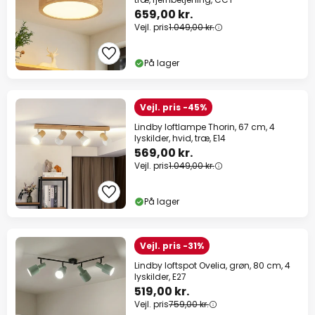
659,00 kr.
Vejl. pris
1.049,00 kr.
På lager
Vejl. pris -45%
Lindby loftlampe Thorin, 67 cm, 4
lyskilder, hvid, træ, E14
569,00 kr.
Vejl. pris
1.049,00 kr.
På lager
Vejl. pris -31%
Lindby loftspot Ovelia, grøn, 80 cm, 4
lyskilder, E27
519,00 kr.
Vejl. pris
759,00 kr.