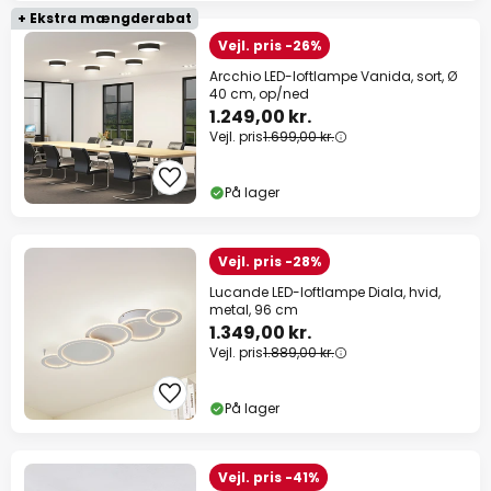
+ Ekstra mængderabat
Vejl. pris -26%
Arcchio LED-loftlampe Vanida, sort, Ø
40 cm, op/ned
1.249,00 kr.
Vejl. pris
1.699,00 kr.
På lager
Vejl. pris -28%
Lucande LED-loftlampe Diala, hvid,
metal, 96 cm
1.349,00 kr.
Vejl. pris
1.889,00 kr.
På lager
Vejl. pris -41%