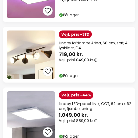
På lager
Vejl. pris -31%
Lindby loftlampe Arina, 68 cm, sort, 4
lyskilder, E14
719,00 kr.
Vejl. pris
1.049,00 kr.
På lager
Vejl. pris -44%
Lindby LED-panel Livel, CCT, 62 cm x 62
cm, fjernbetjening
1.049,00 kr.
Vejl. pris
1.889,00 kr.
På lager