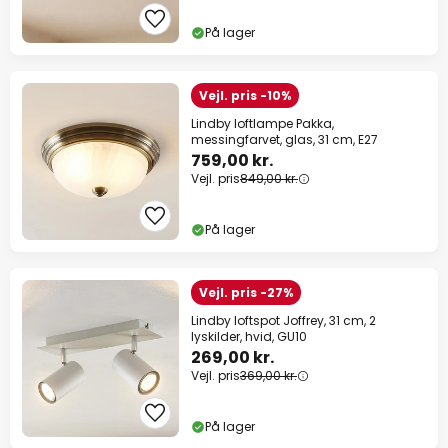
På lager
Vejl. pris -10%
Lindby loftlampe Pakka,
messingfarvet, glas, 31 cm, E27
759,00 kr.
Vejl. pris
849,00 kr.
På lager
Vejl. pris -27%
Lindby loftspot Joffrey, 31 cm, 2
lyskilder, hvid, GU10
269,00 kr.
Vejl. pris
369,00 kr.
På lager