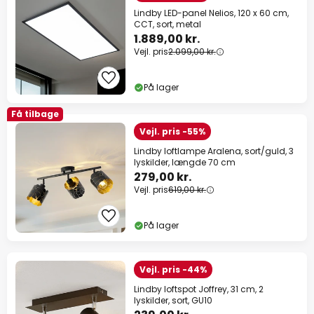
Lindby LED-panel Nelios, 120 x 60 cm,
CCT, sort, metal
1.889,00 kr.
Vejl. pris
2.099,00 kr.
På lager
Få tilbage
Vejl. pris -55%
Lindby loftlampe Aralena, sort/guld, 3
lyskilder, længde 70 cm
279,00 kr.
Vejl. pris
619,00 kr.
På lager
Vejl. pris -44%
Lindby loftspot Joffrey, 31 cm, 2
lyskilder, sort, GU10