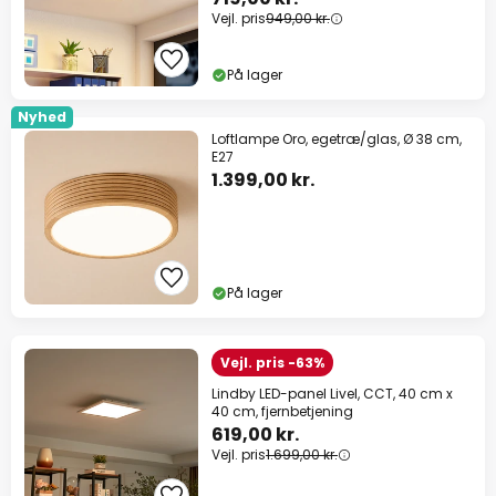
Vejl. pris
949,00 kr.
På lager
Nyhed
Loftlampe Oro, egetræ/glas, Ø 38 cm,
E27
1.399,00 kr.
På lager
Vejl. pris -63%
Lindby LED-panel Livel, CCT, 40 cm x
40 cm, fjernbetjening
619,00 kr.
Vejl. pris
1.699,00 kr.