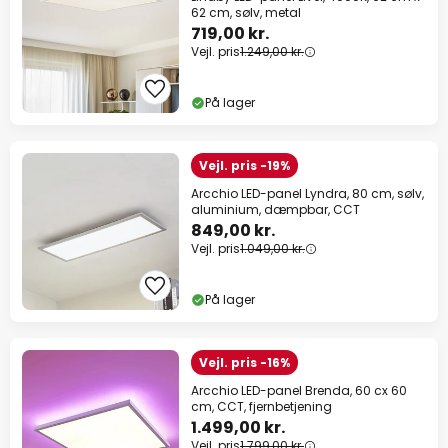
62 cm, sølv, metal
719,00 kr.
Vejl. pris
1.249,00 kr.
På lager
Vejl. pris -19%
Arcchio LED-panel Lyndra, 80 cm, sølv,
aluminium, dæmpbar, CCT
849,00 kr.
Vejl. pris
1.049,00 kr.
På lager
Vejl. pris -16%
Arcchio LED-panel Brenda, 60 cx 60
cm, CCT, fjernbetjening
1.499,00 kr.
Vejl. pris
1.799,00 kr.