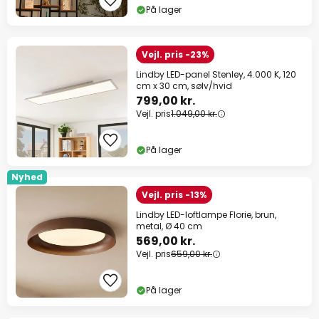
På lager
Vejl. pris -23%
Lindby LED-panel Stenley, 4.000 K, 120
cm x 30 cm, sølv/hvid
799,00 kr.
Vejl. pris
1.049,00 kr.
På lager
Nyhed
Vejl. pris -13%
Lindby LED-loftlampe Florie, brun,
metal, Ø 40 cm
569,00 kr.
Vejl. pris
659,00 kr.
På lager