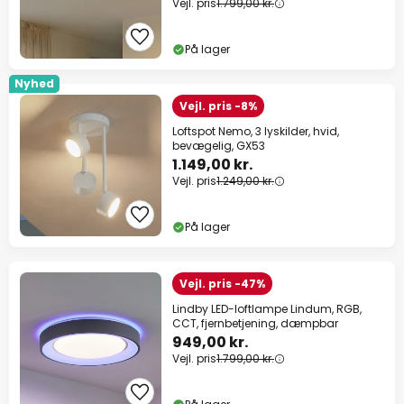
Vejl. pris
1.799,00 kr.
På lager
Nyhed
Vejl. pris -8%
Loftspot Nemo, 3 lyskilder, hvid,
bevægelig, GX53
1.149,00 kr.
Vejl. pris
1.249,00 kr.
På lager
Vejl. pris -47%
Lindby LED-loftlampe Lindum, RGB,
CCT, fjernbetjening, dæmpbar
949,00 kr.
Vejl. pris
1.799,00 kr.