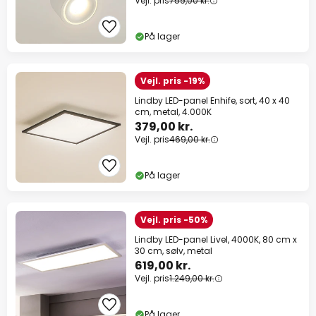
Vejl. pris
759,00 kr.
På lager
Vejl. pris -19%
Lindby LED-panel Enhife, sort, 40 x 40
cm, metal, 4.000K
379,00 kr.
Vejl. pris
469,00 kr.
På lager
Vejl. pris -50%
Lindby LED-panel Livel, 4000K, 80 cm x
30 cm, sølv, metal
619,00 kr.
Vejl. pris
1.249,00 kr.
På lager