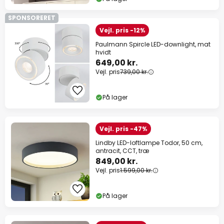
SPONSORERET
Vejl. pris -12%
Paulmann Spircle LED-downlight, mat
hvidt
649,00 kr.
Vejl. pris
739,00 kr.
På lager
Vejl. pris -47%
Lindby LED-loftlampe Todor, 50 cm,
antracit, CCT, træ
849,00 kr.
Vejl. pris
1.599,00 kr.
På lager