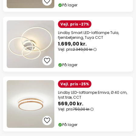
På lager
Vejl. pris -27%
Lindby Smart LED-loftlampe Tula,
fjernbetjening, Tuya CCT
1.699,00 kr.
Vejl. pris
2.349,00 kr.
På lager
Vejl. pris -25%
Lindby LED-loftlampe Emiva, Ø 40 cm,
lyst træ, CCT
569,00 kr.
Vejl. pris
759,00 kr.
På lager