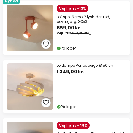
Nyhed
Vejl. pris -13%
Loftspot Nemo, 2 lyskilder, rød,
bevægelig, GX53
659,00 kr.
Vejl. pris
759,00 kr.
På lager
Loftlampe Vento, beige, Ø 50 cm
1.349,00 kr.
På lager
Vejl. pris -49%