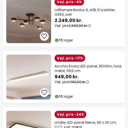
Vejl. pris -4%
Loftlampe Modus 6, stål, 6 lyskilder,
GX53, sort
2.249,00 kr.
Vejl. pris
2.349,00 kr.
På lager
Vejl. pris -17%
Arcchio Enora LED-panel, 3500lm, hvid,
metal, 119,5 cm
949,00 kr.
Vejl. pris
1.149,00 kr.
På lager
Vejl. pris -24%
Lindby LED-panel Nelios, 80 x 30 cm,
CCT, sort, metal