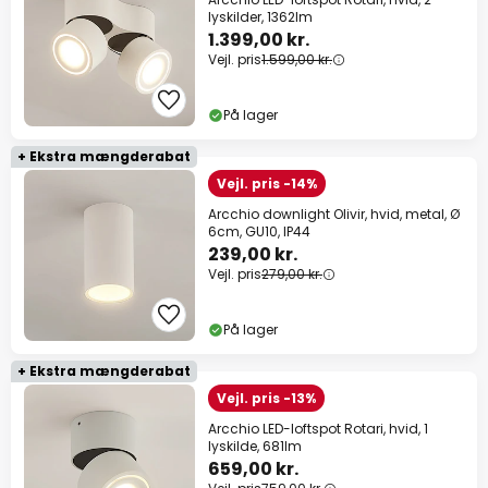
lyskilder, 1362lm
1.399,00 kr.
Vejl. pris
1.599,00 kr.
På lager
+ Ekstra mængderabat
Vejl. pris -14%
Arcchio downlight Olivir, hvid, metal, Ø
6cm, GU10, IP44
239,00 kr.
Vejl. pris
279,00 kr.
På lager
+ Ekstra mængderabat
Vejl. pris -13%
Arcchio LED-loftspot Rotari, hvid, 1
lyskilde, 681lm
659,00 kr.