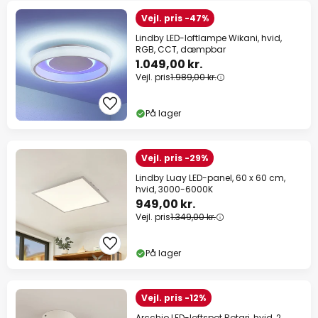
Vejl. pris -47%
Lindby LED-loftlampe Wikani, hvid,
RGB, CCT, dæmpbar
1.049,00 kr.
Vejl. pris
1.989,00 kr.
På lager
Vejl. pris -29%
Lindby Luay LED-panel, 60 x 60 cm,
hvid, 3000-6000K
949,00 kr.
Vejl. pris
1.349,00 kr.
På lager
Vejl. pris -12%
Arcchio LED-loftspot Rotari, hvid, 2