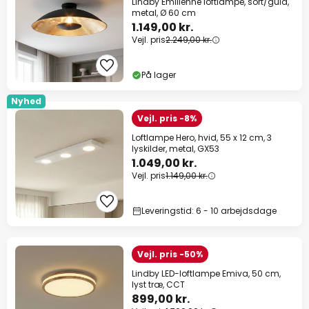
Lindby Emilienne loftlampe, sort/guld,
metal, Ø 60 cm
1.149,00 kr.
Vejl. pris
2.249,00 kr.
På lager
Nyhed
Vejl. pris -8%
Loftlampe Hero, hvid, 55 x 12 cm, 3
lyskilder, metal, GX53
1.049,00 kr.
Vejl. pris
1.149,00 kr.
Leveringstid: 6 - 10 arbejdsdage
Vejl. pris -50%
Lindby LED-loftlampe Emiva, 50 cm,
lyst træ, CCT
899,00 kr.