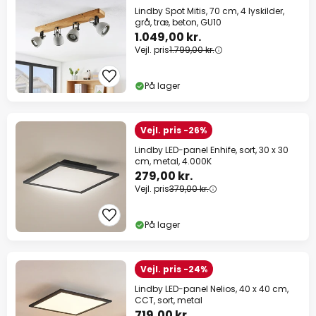
Lindby Spot Mitis, 70 cm, 4 lyskilder,
grå, træ, beton, GU10
1.049,00 kr.
Vejl. pris
1.799,00 kr.
På lager
Vejl. pris -26%
Lindby LED-panel Enhife, sort, 30 x 30
cm, metal, 4.000K
279,00 kr.
Vejl. pris
379,00 kr.
På lager
Vejl. pris -24%
Lindby LED-panel Nelios, 40 x 40 cm,
CCT, sort, metal
719,00 kr.