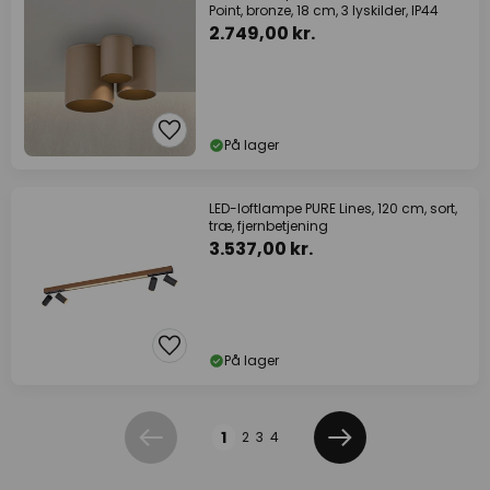
Point, bronze, 18 cm, 3 lyskilder, IP44
2.749,00 kr.
På lager
LED-loftlampe PURE Lines, 120 cm, sort,
træ, fjernbetjening
3.537,00 kr.
På lager
Side
1
2
3
4
Forrige
Næste