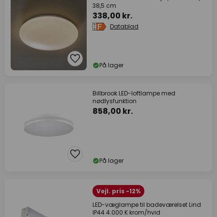
38,5 cm
338,00 kr.
Datablad
På lager
Billbrook LED-loftlampe med
nødlysfunktion
858,00 kr.
På lager
Vejl. pris -12%
LED-væglampe til badeværelset Lind
IP44 4.000 K krom/hvid