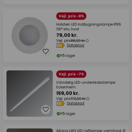
Vejl. pris -8%
Holstein LED indbygningslampe IP65
116° stiv, hvid
79,00 kr.
Vejl. pris
86,00 kr.
Datablad
På lager
Vejl. pris -7%
Udvidelig LED-underskabslampe
Eckenheim
159,00 kr.
Vejl. pris
172,00 kr.
Datablad
På lager
Altona LW3 LED-loftlampe, varmhvid, Ø