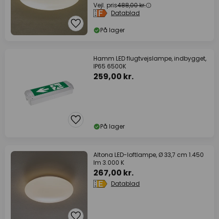
Vejl. pris
488,00 kr.
Datablad
På lager
Hamm LED flugtvejslampe, indbygget,
IP65 6500K
259,00 kr.
På lager
Altona LED-loftlampe, Ø 33,7 cm 1.450
lm 3.000 K
267,00 kr.
Datablad