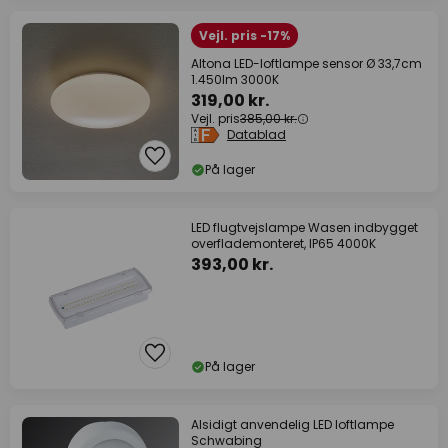
Vejl. pris -17%
Altona LED-loftlampe sensor Ø 33,7cm
1.450lm 3000K
319,00 kr.
Vejl. pris
385,00 kr.
Datablad
På lager
LED flugtvejslampe Wasen indbygget
overflademonteret, IP65 4000K
393,00 kr.
På lager
Alsidigt anvendelig LED loftlampe
Schwabing