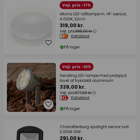
Vejl. pris -17%
Altona LED-loftlampe m. HF-sensor,
4.000K, 32cm
319,00 kr.
Vejl. pris
385,00 kr.
Datablad
På lager
Vejl. pris -10%
Sendling LED-lampe med jordspyd
lavet af trykstøbt aluminium
339,00 kr.
Vejl. pris
377,00 kr.
Datablad
På lager
Charlottenburg spotlight sensor sort
3.000K 10W
291,00 kr.