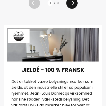
Side
1
2
3
Forrige
Næste
JIELDÉ - 100 % FRANSK
Det er takket være belysningsmærker som
Jieldé, at den industrielle stil er så populær i
hjemmet. Jean-Louis Domecqs virksomhed
har sine rødder i værkstedsbelysning. Det
var først i 1983, da mærket blev fornyet af