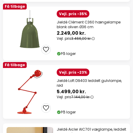
Få tilbage
Vejl. pris -35%
Jieldé Clément C360 hængelampe
blank oliven Ø36 cm
2.249,00 kr.
Vejl. pris
3.466,00 kr.
På lager
Få tilbage
Vejl. pris -23%
Jieldé Loft D9403 leddelt gulvlampe,
rød
5.499,00 kr.
Vejl. pris
7.144,00 kr.
På lager
Jieldé Aicler AIC701 væglampe, leddelt