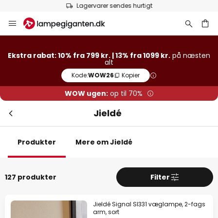
Lagervarer sendes hurtigt
Skip
Luk
Ekstra rabat
to
Content
13% rabat
fra 1099 kr.
Ekstra rabat: 10% fra 799 kr. | 13% fra 1099 kr.
på næsten
alt
10% rabat
fra 799 kr.
Kode:
WOW26
Kopier
på næsten alt*
WOW ugen:
op til 70%
Kode:
WOW26
Kopier
Jieldé
Spar nu
Produkter
Mere om Jieldé
*Ekskluderede producenter
127 produkter
Filter
Jieldé Signal SI331 væglampe, 2-fags
arm, sort