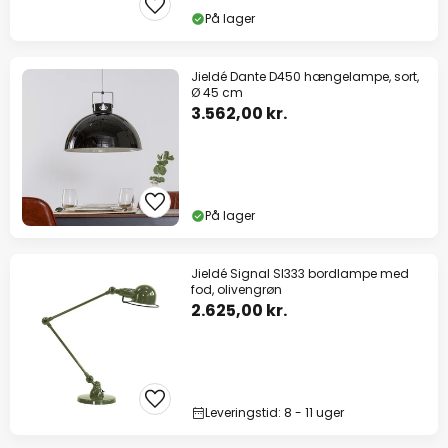
På lager
Jieldé Dante D450 hængelampe, sort,
Ø 45 cm
3.562,00 kr.
På lager
Jieldé Signal SI333 bordlampe med
fod, olivengrøn
2.625,00 kr.
Leveringstid: 8 - 11 uger