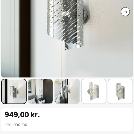
Gå
949,00 kr.
til
starten
inkl. moms
af