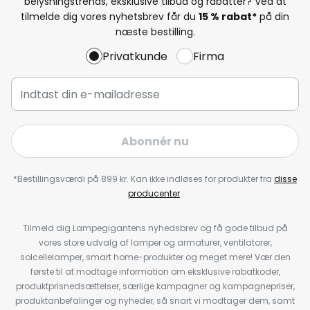
belysningstrends, eksklusive tilbud og rabatter? Ved at
tilmelde dig vores nyhetsbrev får du
15 % rabat*
på din
næste bestilling.
Privatkunde
Firma
Abonnér nu
*Bestillingsværdi på 899 kr. Kan ikke indløses for produkter fra
disse
producenter
.
Tilmeld dig Lampegigantens nyhedsbrev og få gode tilbud på
vores store udvalg af lamper og armaturer, ventilatorer,
solcellelamper, smart home-produkter og meget mere! Vær den
første til at modtage information om eksklusive rabatkoder,
produktprisnedsættelser, særlige kampagner og kampagnepriser,
produktanbefalinger og nyheder, så snart vi modtager dem, samt