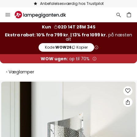
Anbefalelsesværdig hos Trustpilot
Skip
to
Content
Kun
02D 14T 28M 33S
Ekstra rabat: 10% fra 799 kr. | 13% fra 1099 kr.
på næsten
alt
Kode:
WOW26
Kopier
WOW ugen:
op til 70%
Væglamper
Gå
til
slutningen
af
billedgalleriet