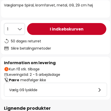
billedgalleriet
Væglampe Spiral, kromfarvet, metal, G9, 29 cm høj
I indkøbskurven
1
50 dages returret
Sikre betalingsmetoder
Information om levering
Kun få stk. tilbage
Leveringstid: 2 - 5 arbejdsdage
Pære
medfølger ikke
Vælg G9 lyskilde
Lignende produkter