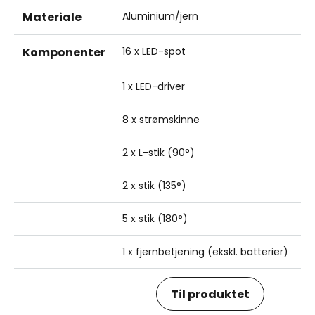
Materiale
Aluminium/jern
Komponenter
16 x LED-spot
1 x LED-driver
8 x strømskinne
2 x L-stik (90°)
2 x stik (135°)
5 x stik (180°)
1 x fjernbetjening (ekskl. batterier)
Til produktet