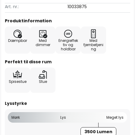
Art. nr.:
10033875
Produktinformation
Dæmpbar
Med
Energieffek
Med
dimmer
tiv og
fjernbetjeni
holdbar
ng
Perfekt til disse rum
Spisestue
Stue
Lysstyrke
Mørk
Lys
Meget lys
3500 Lumen