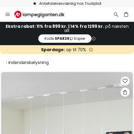
Anbefalelsesværdig hos Trustpilot
Skip
to
Content
Ekstra rabat: 11% fra 899 kr. | 14% fra 1299 kr.
på næsten
alt
Kode:
SPAR26
Kopier
Spardage:
op til 70%
Indendørsbelysning
Gå
til
slutningen
af
billedgalleriet