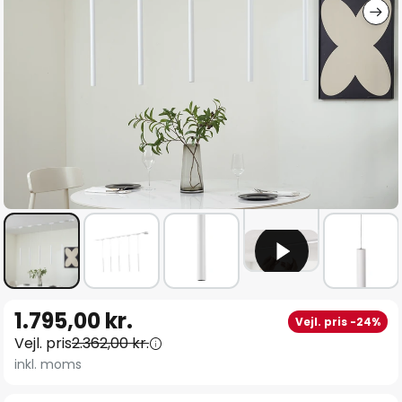
Gå
1.795,00 kr.
Vejl. pris -24%
til
Vejl. pris
2.362,00 kr.
starten
inkl. moms
af
billedgalleriet