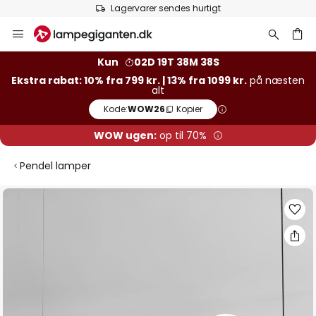
Lagervarer sendes hurtigt
Skip
to
Content
Kun
02D 19T 38M 38S
Ekstra rabat: 10% fra 799 kr. | 13% fra 1099 kr.
på næsten
alt
Kode:
WOW26
Kopier
WOW ugen:
op til 70%
Pendel lamper
Gå
til
slutningen
af
billedgalleriet