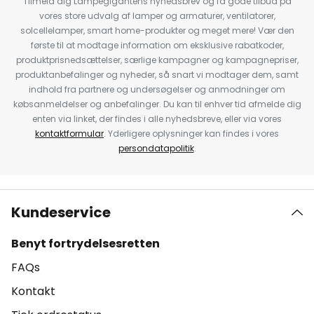
Tilmeld dig Lampegigantens nyhedsbrev og få gode tilbud på
vores store udvalg af lamper og armaturer, ventilatorer,
solcellelamper, smart home-produkter og meget mere! Vær den
første til at modtage information om eksklusive rabatkoder,
produktprisnedsættelser, særlige kampagner og kampagnepriser,
produktanbefalinger og nyheder, så snart vi modtager dem, samt
indhold fra partnere og undersøgelser og anmodninger om
købsanmeldelser og anbefalinger. Du kan til enhver tid afmelde dig
enten via linket, der findes i alle nyhedsbreve, eller via vores
kontaktformular
. Yderligere oplysninger kan findes i vores
persondatapolitik
.
Kundeservice
Benyt fortrydelsesretten
FAQs
Kontakt