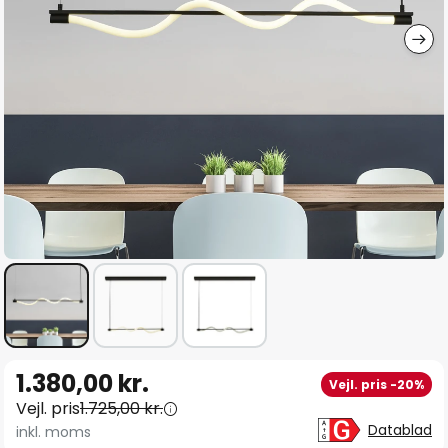
Gå
1.380,00 kr.
Vejl. pris -20%
til
Vejl. pris
1.725,00 kr.
starten
Datablad
inkl. moms
af