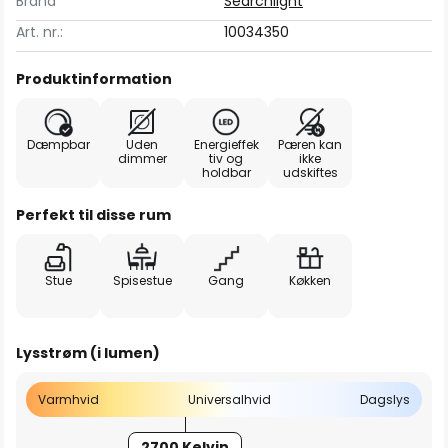
Brand
Searchlight
Art. nr.:
10034350
Produktinformation
Dæmpbar
Uden
Energieffek
Pæren kan
dimmer
tiv og
ikke
holdbar
udskiftes
Perfekt til disse rum
Stue
Spisestue
Gang
Køkken
Lysstrøm (i lumen)
Varmhvid
Universalhvid
Dagslys
2700 Kelvin