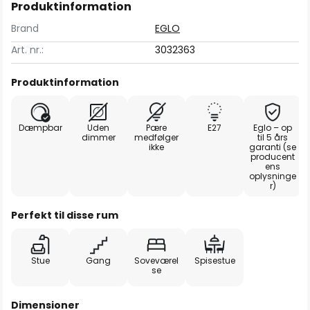
Produktinformation
Brand
EGLO
Art. nr.:
3032363
Produktinformation
Dæmpbar
Uden
Pære
E27
Eglo – op
dimmer
medfølger
til 5 års
ikke
garanti (se
producent
ens
oplysninge
r)
Perfekt til disse rum
Stue
Gang
Soveværel
Spisestue
se
Dimensioner