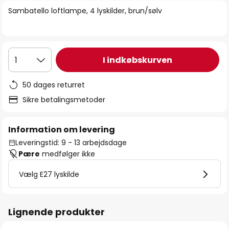
billedgalleriet
Sambatello loftlampe, 4 lyskilder, brun/sølv
I indkøbskurven
1
50 dages returret
Sikre betalingsmetoder
Information om levering
Leveringstid: 9 - 13 arbejdsdage
Pære
medfølger ikke
Vælg E27 lyskilde
Lignende produkter