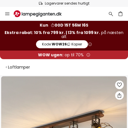
Lagervarer sendes hurtigt
Skip
to
Content
Kun
00D 15T 56M 15S
Ekstra rabat: 10% fra 799 kr. | 13% fra 1099 kr.
på næsten
alt
Kode:
WOW26
Kopier
WOW ugen:
op til 70%
Loftlamper
Gå
til
slutningen
af
billedgalleriet