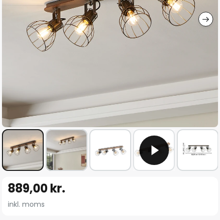
Gå
889,00 kr.
til
starten
inkl. moms
af