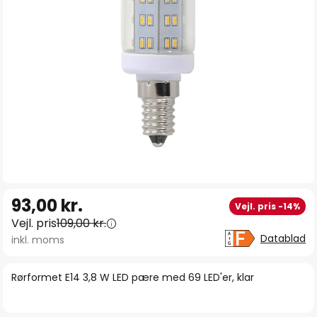
Gå
93,00 kr.
Vejl. pris -14%
til
Vejl. pris
109,00 kr.
starten
Datablad
inkl. moms
af
billedgalleriet
Rørformet E14 3,8 W LED pære med 69 LED'er, klar