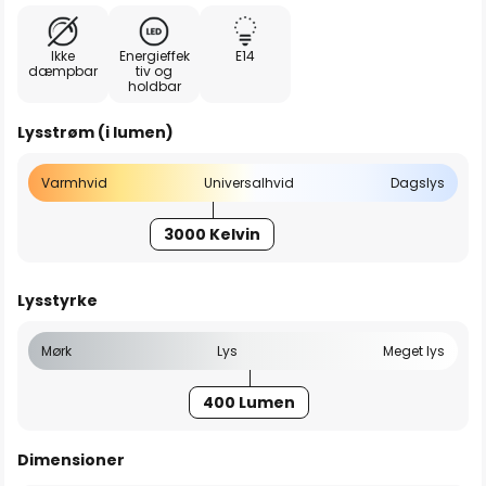
Ikke
Energieffek
E14
dæmpbar
tiv og
holdbar
Lysstrøm (i lumen)
Varmhvid
Universalhvid
Dagslys
3000 Kelvin
Lysstyrke
Mørk
Lys
Meget lys
400 Lumen
Dimensioner