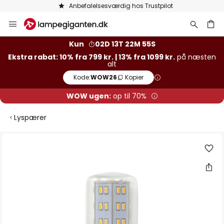
Anbefalelsesværdig hos Trustpilot
Skip
to
Content
Kun
02D 13T 22M 55S
Ekstra rabat: 10% fra 799 kr. | 13% fra 1099 kr.
på næsten
alt
Kode:
WOW26
Kopier
WOW ugen:
op til 70%
Lyspærer
Gå
til
slutningen
af
billedgalleriet