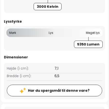
3000 Kelvin
Lysstyrke
Mørk
Lys
Meget lys
5350 Lumen
Dimensioner
Højde (i cm):
7,1
Bredde (i cm):
6,5
Har du spørgsmål til denne vare?