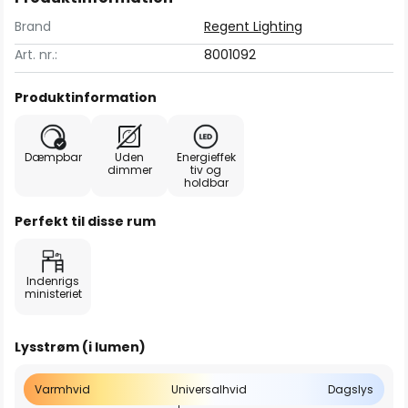
Brand
Regent Lighting
Art. nr.:
8001092
Produktinformation
Dæmpbar
Uden
Energieffek
dimmer
tiv og
holdbar
Perfekt til disse rum
Indenrigs
ministeriet
Lysstrøm (i lumen)
Varmhvid
Universalhvid
Dagslys