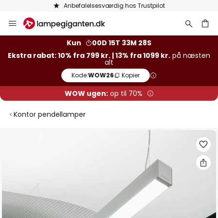
Anbefalelsesværdig hos Trustpilot
Skip
to
Content
Kun
00D 15T 33M 27S
Ekstra rabat: 10% fra 799 kr. | 13% fra 1099 kr.
på næsten
alt
Kode:
WOW26
Kopier
WOW ugen:
op til 70%
Kontor pendellamper
Gå
til
slutningen
af
billedgalleriet