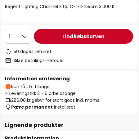
billedgalleriet
Regent Lighting Channel S Up C-LED 155cm 3.000 K
I indkøbskurven
1
50 dages returret
Sikre betalingsmetoder
Information om levering
Kun få stk. tilbage
Leveringstid: 3 - 6 arbejdsdage
286,00 kr.
gebyr for stort gods inkl. moms
Pære permanent
installeret
Lignende produkter
Produktinformation