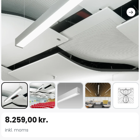
Gå
8.259,00 kr.
til
starten
inkl. moms
af