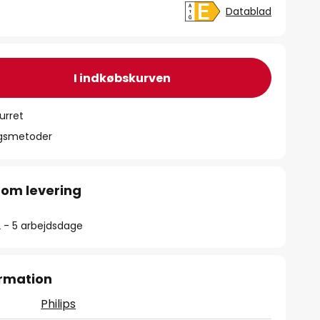
Datablad
I indkøbskurven
urret
ngsmetoder
 om levering
2 - 5 arbejdsdage
rmation
Philips