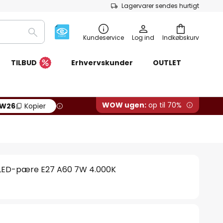
Lagervarer sendes hurtigt
Søg
Kundeservice
Log ind
Indkøbskurv
TILBUD
Erhvervskunder
OUTLET
WOW ugen:
op til 70%
W26
Kopier
ic LED-pære E27 A60 7W 4.000K
.