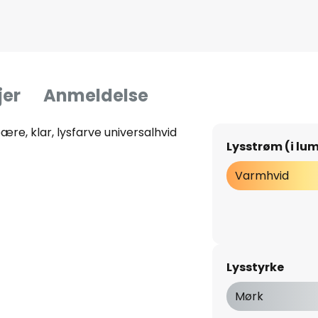
jer
Anmeldelse
e, klar, lysfarve universalhvid
Lysstrøm (i lu
Varmhvid
Lysstyrke
Mørk