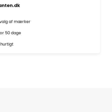
nten.dk
dvalg af mærker
for 50 dage
hurtigt