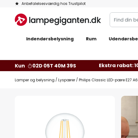
Skip
Anbefalelsesværdig hos Trustpilot
to
Find
Content
din
belysning
Indendørsbelysning
Rum
Udendørsbe
Ekstra rabat: 10
Kun
02D 05T 40M 38S
Lamper og belysning
Lyspærer
Philips Classic LED-pære E27 A
Gå
til
slutningen
af
billedgalleriet