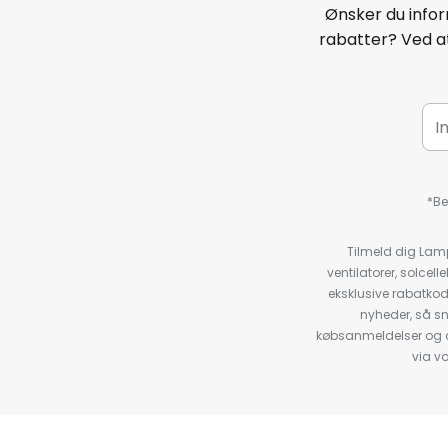
Ønsker du infor
rabatter? Ved at
*Be
Tilmeld dig Lam
ventilatorer, solce
eksklusive rabatko
nyheder, så s
købsanmeldelser og anb
via v