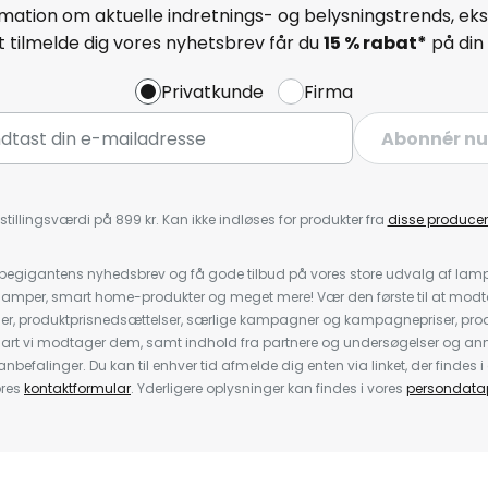
mation om aktuelle indretnings- og belysningstrends, eksk
 tilmelde dig vores nyhetsbrev får du
15 % rabat*
på din 
Privatkunde
Firma
Abonnér nu
stillingsværdi på 899 kr. Kan ikke indløses for produkter fra
disse producen
pegigantens nyhedsbrev og få gode tilbud på vores store udvalg af lamp
llelamper, smart home-produkter og meget mere! Vær den første til at mo
der, produktprisnedsættelser, særlige kampagner og kampagnepriser, pro
nart vi modtager dem, samt indhold fra partnere og undersøgelser og 
efalinger. Du kan til enhver tid afmelde dig enten via linket, der findes i 
ores
kontaktformular
. Yderligere oplysninger kan findes i vores
persondatap