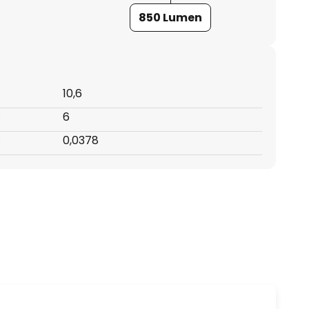
850 Lumen
10,6
:
6
:
0,0378