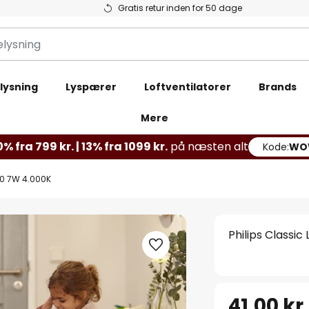
Gratis retur inden for 50 dage
lysning
Lyspærer
Loftventilatorer
Brands
Mere
% fra 799 kr. | 13% fra 1099 kr.
på næsten alt
Kode:
WO
60 7W 4.000K
Philips Class
41,00 kr