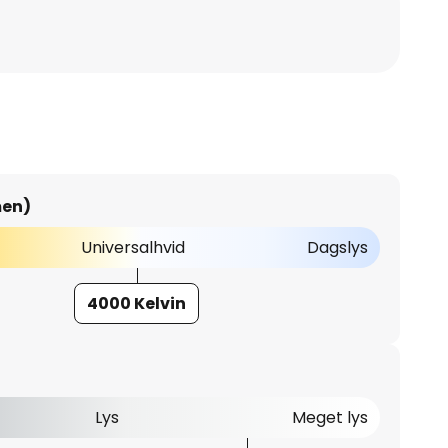
men)
Universalhvid
Dagslys
4000 Kelvin
Lys
Meget lys