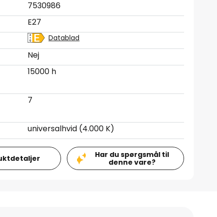
7530986
E27
Datablad
Nej
15000 h
7
universalhvid (4.000 K)
Har du spørgsmål til
uktdetaljer
denne vare?