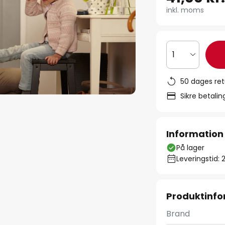
inkl. moms
1
50 dages ret
Sikre betali
Information
På lager
Leveringstid: 
Produktinfo
Brand