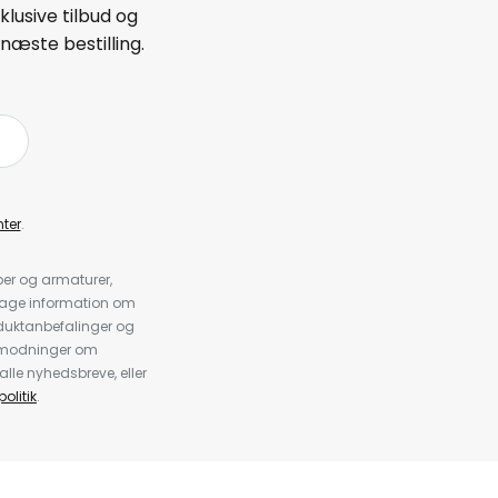
lusive tilbud og
næste bestilling.
ter
.
er og armaturer,
dtage information om
duktanbefalinger og
anmodninger om
alle nyhedsbreve, eller
olitik
.