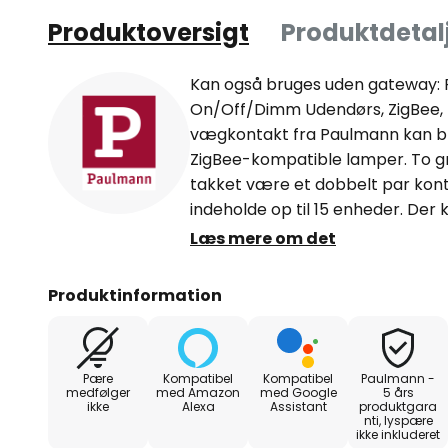
Produktoversigt
Produktdetal
Kan også bruges uden gateway:
On/Off/Dimm Udendørs, ZigBee,
vægkontakt fra Paulmann kan b
ZigBee-kompatible lamper. To gr
takket være et dobbelt par kont
indeholde op til 15 enheder. De
til brug med standardindstillinger
Læs mere om det
smik-gatewayen fra Paulmann, s
er der yderligere muligheder for i
Produktinformation
smik-app kan så bruges til at til
gruppeknapperne. Da denne kon
stænkvand og udstyret med et 
Pære
Kompatibel
Kompatibel
Paulmann -
bruges udendørs. Den er skruet 
medfølger
med Amazon
med Google
5 års
ikke
Alexa
Assistant
produktgara
næsten hvor som helst. Der kræ
nti, lyspære
ZigBee-vægkontakt drives af et
ikke inkluderet