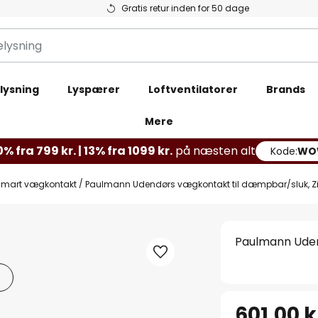
Gratis retur inden for 50 dage
lysning
Lyspærer
Loftventilatorer
Brands
Mere
% fra 799 kr. | 13% fra 1099 kr.
på næsten alt
Kode:
WO
Smart vægkontakt
Paulmann Udendørs vægkontakt til dæmpbar/sluk, Z
Paulmann Uden
601,00 k