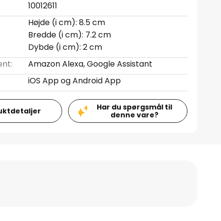
10012611
Højde (i cm): 8.5 cm
Bredde (i cm): 7.2 cm
Dybde (i cm): 2 cm
nt:
Amazon Alexa, Google Assistant
iOS App og Android App
Har du spørgsmål til
uktdetaljer
denne vare?