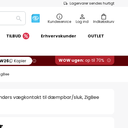
Lagervarer sendes hurtigt
Søg
Kundeservice
Log ind
Indkøbskurv
TILBUD
Erhvervskunder
OUTLET
WOW ugen:
op til 70%
W26
Kopier
igBee
dørs vægkontakt til dæmpbar/sluk, ZigBee
r.