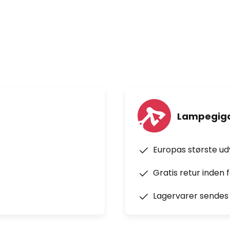
ekniske funktioner /
af Leuchten Direkt mulig uden en
te og dæmpe to grupper med op
på ZigBee 3.0-radioprotokol -
fra Paulmann for et udvidet
ør) - beskyttet mod stænkvand
, 3V, 620 mAh) - radiofrekvens:
kevidde: 10 m
Lampegiga
Europas største u
Gratis retur inden 
Lagervarer sendes 