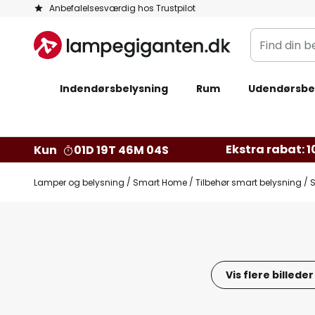
Skip
Anbefalelsesværdig hos Trustpilot
to
Find
Content
din
belysning
Indendørsbelysning
Rum
Udendørsbe
Ekstra rabat: 10
Kun
01D 19T 46M 03S
Lamper og belysning
Smart Home
Tilbehør smart belysning
Gå
til
slutningen
Vis flere billeder
af
billedgalleriet
Gå
til