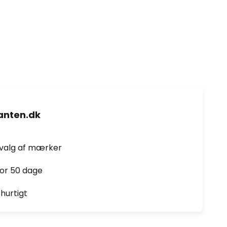
nten.dk
dvalg af mærker
for 50 dage
hurtigt