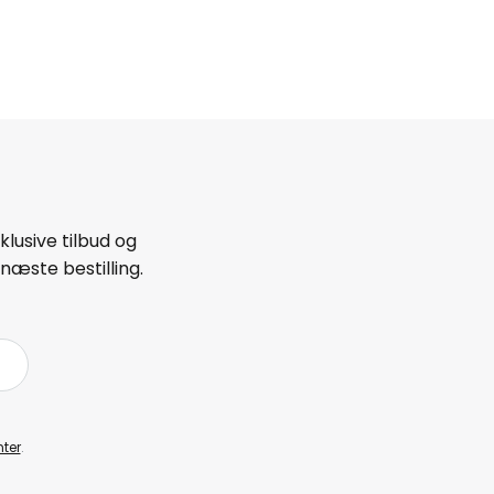
lusive tilbud og
næste bestilling.
ter
.