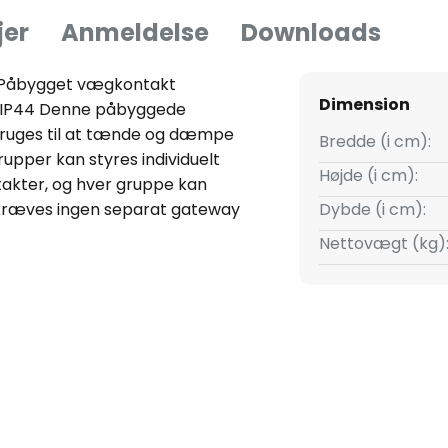
jer
Anmeldelse
Downloads
 Påbygget vægkontakt
Dimension
 IP44 Denne påbyggede
ruges til at tænde og dæmpe
Bredde (i cm):
upper kan styres individuelt
Højde (i cm):
akter, og hver gruppe kan
r kræves ingen separat gateway
Dybde (i cm):
ne. Hvis kontakten tilsluttes
Nettovægt (kg)
om fås separat som tilbehør,
ntelligent lysstyring. Den gratis
dele foruddefinerede scener til
takt er beskyttet mod
hængslet plastdæksel, kan den
fast og kan derfor monteres
ves ingen strømkilde, da denne
 CR2450-batteri, som er