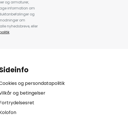
er og armaturer,
dtage information om
duktanbefalinger og
anmodninger om
alle nyhedsbreve, eller
olitik
.
Sideinfo
Cookies og persondatapolitik
Vilkår og betingelser
Fortrydelsesret
Kolofon