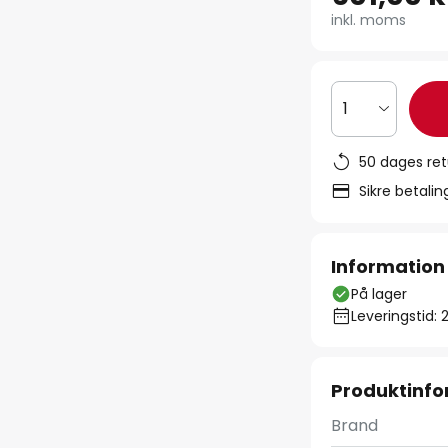
inkl. moms
1
50 dages ret
Sikre betali
Information
På lager
Leveringstid: 
Produktinfo
Brand