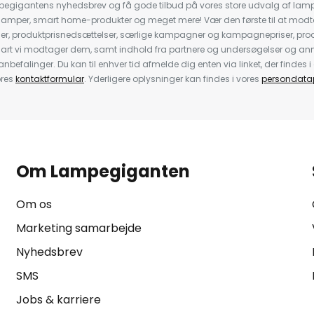
pegigantens nyhedsbrev og få gode tilbud på vores store udvalg af lamp
llelamper, smart home-produkter og meget mere! Vær den første til at mo
der, produktprisnedsættelser, særlige kampagner og kampagnepriser, pro
nart vi modtager dem, samt indhold fra partnere og undersøgelser og 
efalinger. Du kan til enhver tid afmelde dig enten via linket, der findes i 
ores
kontaktformular
. Yderligere oplysninger kan findes i vores
persondatap
Om Lampegiganten
Om os
Marketing samarbejde
Nyhedsbrev
SMS
Jobs & karriere