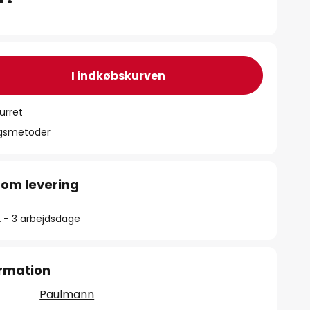
I indkøbskurven
urret
ngsmetoder
 om levering
2 - 3 arbejdsdage
rmation
Paulmann