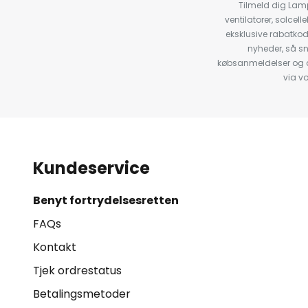
Tilmeld dig Lam
ventilatorer, solce
eksklusive rabatko
nyheder, så s
købsanmeldelser og anb
via v
Kundeservice
Benyt fortrydelsesretten
FAQs
Kontakt
Tjek ordrestatus
Betalingsmetoder