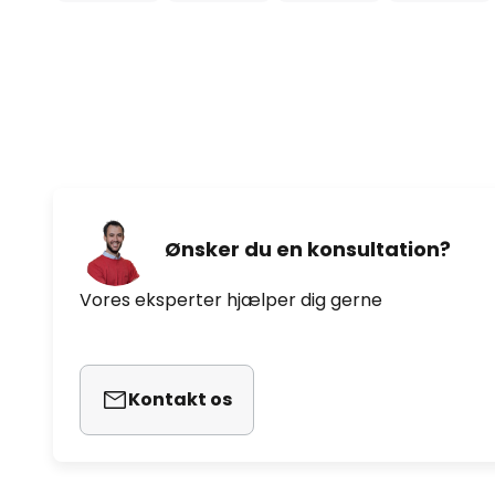
inkluderet i leveringsomfanget. T
kompatibilitet - direkte styring 
gateway eller app - til at skif
til 15 ZigBee-lys hver - baseret 
kompatibel med smik-gatewayen 
udvalg af funktioner (se tilbeh
(IP44) - inkl. batteri (1 x CR2450
2,4 GHz - 2,4835 GHz - radioræk
Ønsker du en konsultation?
Vores eksperter hjælper dig gerne
Kontakt os