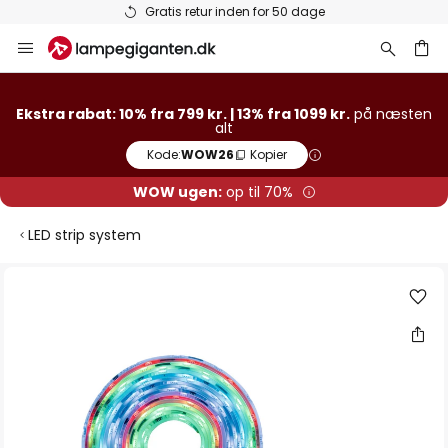
Gratis retur inden for 50 dage
Skip
to
Content
Ekstra rabat: 10% fra 799 kr. | 13% fra 1099 kr.
på næsten
alt
Kode:
WOW26
Kopier
WOW ugen:
op til 70%
LED strip system
Gå
til
slutningen
af
billedgalleriet