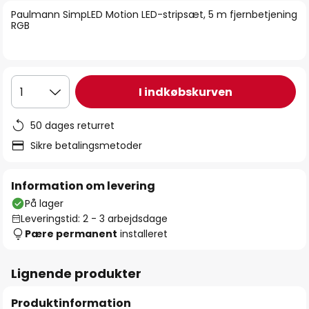
billedgalleriet
Paulmann SimpLED Motion LED-stripsæt, 5 m fjernbetjening
RGB
I indkøbskurven
1
50 dages returret
Sikre betalingsmetoder
Information om levering
På lager
Leveringstid: 2 - 3 arbejdsdage
Pære permanent
installeret
Lignende produkter
Produktinformation