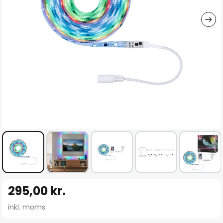
Gå
295,00 kr.
til
starten
inkl. moms
af