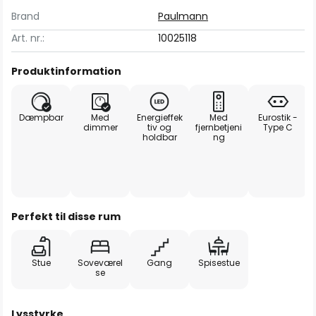
Brand
Paulmann
Art. nr.:
10025118
Produktinformation
Dæmpbar
Med
Energieffek
Med
Eurostik -
dimmer
tiv og
fjernbetjeni
Type C
holdbar
ng
Perfekt til disse rum
Stue
Soveværel
Gang
Spisestue
se
Lysstyrke