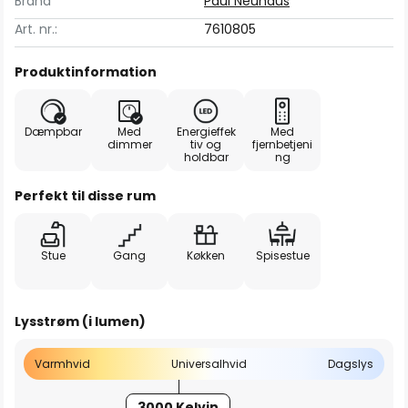
Brand
Paul Neuhaus
Art. nr.:
7610805
Produktinformation
Dæmpbar
Med
Energieffek
Med
dimmer
tiv og
fjernbetjeni
holdbar
ng
Perfekt til disse rum
Stue
Gang
Køkken
Spisestue
Lysstrøm (i lumen)
Varmhvid
Universalhvid
Dagslys
3000 Kelvin