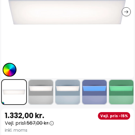
Gå
1.332,00 kr.
Vejl. pris -15%
til
Vejl. pris
1.567,00 kr.
starten
inkl. moms
af