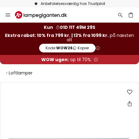
Anbefalelsesværdig hos Trustpilot
Skip
to
Content
Kun
01D 11T 49M 29S
Ekstra rabat: 10% fra 799 kr. | 13% fra 1099 kr.
på næsten
alt
Kode:
WOW26
Kopier
WOW ugen:
op til 70%
Loftlamper
Gå
til
slutningen
af
billedgalleriet