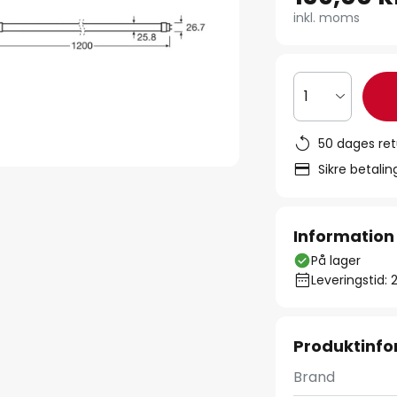
inkl. moms
1
50 dages ret
Sikre betali
Information
På lager
Leveringstid: 
Produktinfo
Brand