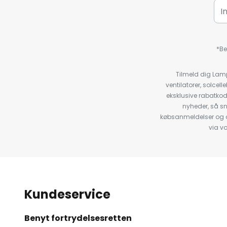
*Be
Tilmeld dig Lam
ventilatorer, solce
eksklusive rabatko
nyheder, så s
købsanmeldelser og anb
via v
Kundeservice
Benyt fortrydelsesretten