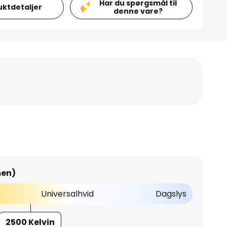
Har du spørgsmål til
uktdetaljer
denne vare?
men)
Universalhvid
Dagslys
2500 Kelvin