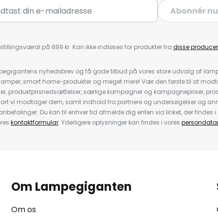
Abonnér nu
stillingsværdi på 899 kr. Kan ikke indløses for produkter fra
disse producen
pegigantens nyhedsbrev og få gode tilbud på vores store udvalg af lamp
llelamper, smart home-produkter og meget mere! Vær den første til at mo
der, produktprisnedsættelser, særlige kampagner og kampagnepriser, pro
nart vi modtager dem, samt indhold fra partnere og undersøgelser og 
efalinger. Du kan til enhver tid afmelde dig enten via linket, der findes i 
ores
kontaktformular
. Yderligere oplysninger kan findes i vores
persondatap
Om Lampegiganten
Om os