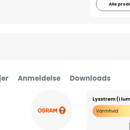
Alle prod
jer
Anmeldelse
Downloads
Lysstrøm (i lu
Varmhvid