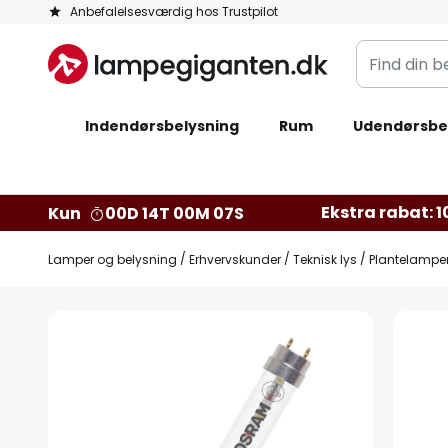
Skip
Anbefalelsesværdig hos Trustpilot
to
Find
Content
din
belysning
Indendørsbelysning
Rum
Udendørsbe
Ekstra rabat: 10
Kun
00D 14T 00M 06S
Lamper og belysning
Erhvervskunder
Teknisk lys
Plantelampe
Gå
til
slutningen
af
billedgalleriet