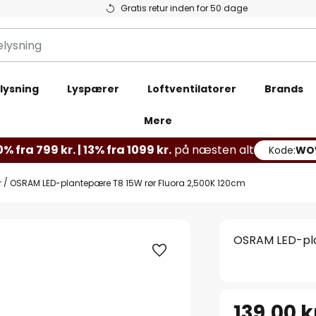
Gratis retur inden for 50 dage
lysning
Lyspærer
Loftventilatorer
Brands
Mere
% fra 799 kr. | 13% fra 1099 kr.
på næsten alt
Kode:
WO
r
OSRAM LED-plantepære T8 15W rør Fluora 2,500K 120cm
OSRAM LED-pla
139,00 k