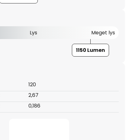
Lys
Meget lys
1150 Lumen
120
:
2,67
:
0,186