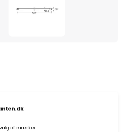
nten.dk
dvalg af mærker