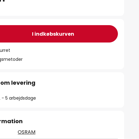
I indkøbskurven
urret
ngsmetoder
 om levering
2 - 5 arbejdsdage
rmation
OSRAM