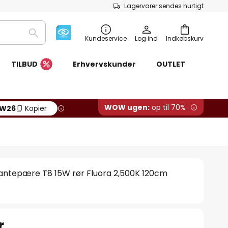
Lagervarer sendes hurtigt
Søg
Kundeservice
Log ind
Indkøbskurv
TILBUD
Erhvervskunder
OUTLET
WOW ugen:
op til 70%
W26
Kopier
ntepære T8 15W rør Fluora 2,500K 120cm
r.