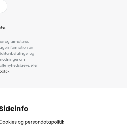
ter
.
er og armaturer,
dtage information om
duktanbefalinger og
anmodninger om
alle nyhedsbreve, eller
olitik
.
Sideinfo
Cookies og persondatapolitik