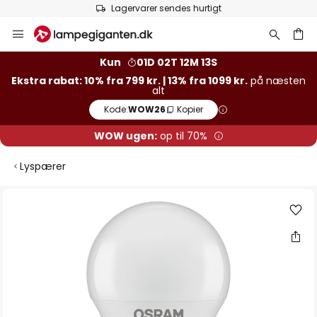
Lagervarer sendes hurtigt
Skip
to
Content
Kun
01D 02T 12M 12S
Ekstra rabat: 10% fra 799 kr. | 13% fra 1099 kr.
på næsten
alt
Kode:
WOW26
Kopier
WOW ugen:
op til 70%
Lyspærer
Gå
til
slutningen
af
billedgalleriet