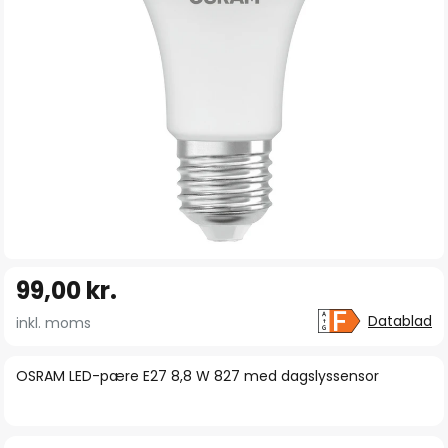
Gå
99,00 kr.
til
starten
Datablad
inkl. moms
af
billedgalleriet
OSRAM LED-pære E27 8,8 W 827 med dagslyssensor