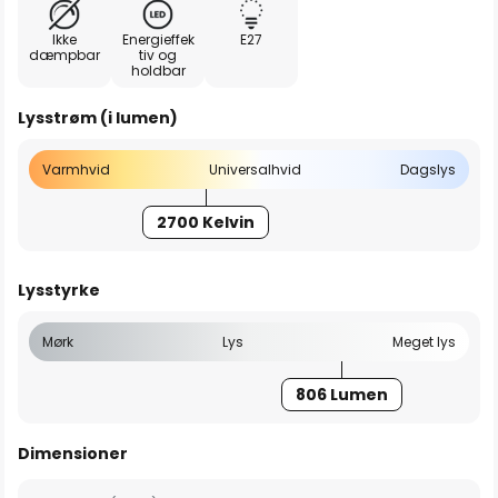
Ikke
Energieffek
E27
dæmpbar
tiv og
holdbar
Lysstrøm (i lumen)
Varmhvid
Universalhvid
Dagslys
2700 Kelvin
Lysstyrke
Mørk
Lys
Meget lys
806 Lumen
Dimensioner