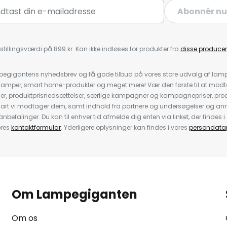
Abonnér nu
stillingsværdi på 899 kr. Kan ikke indløses for produkter fra
disse producen
pegigantens nyhedsbrev og få gode tilbud på vores store udvalg af lamp
llelamper, smart home-produkter og meget mere! Vær den første til at mo
der, produktprisnedsættelser, særlige kampagner og kampagnepriser, pro
nart vi modtager dem, samt indhold fra partnere og undersøgelser og 
efalinger. Du kan til enhver tid afmelde dig enten via linket, der findes i 
ores
kontaktformular
. Yderligere oplysninger kan findes i vores
persondatap
Om Lampegiganten
Om os