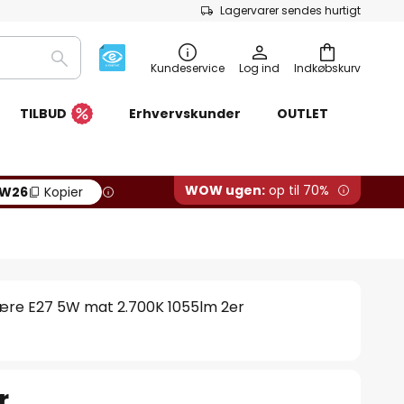
Lagervarer sendes hurtigt
Søg
Kundeservice
Log ind
Indkøbskurv
TILBUD
Erhvervskunder
OUTLET
WOW ugen:
op til 70%
W26
Kopier
re E27 5W mat 2.700K 1055lm 2er
r.