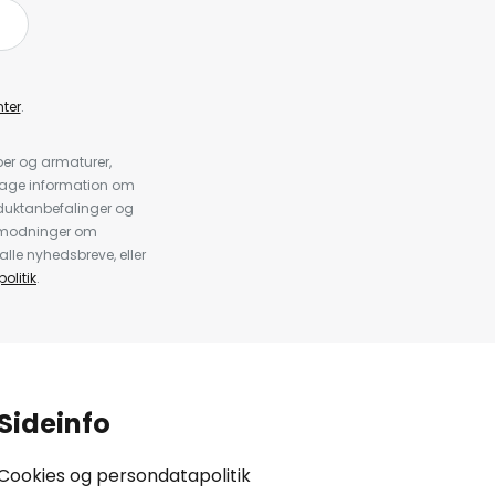
ter
.
er og armaturer,
dtage information om
duktanbefalinger og
anmodninger om
alle nyhedsbreve, eller
olitik
.
Sideinfo
Cookies og persondatapolitik