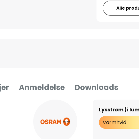
Alle prod
jer
Anmeldelse
Downloads
Lysstrøm (i lu
Varmhvid