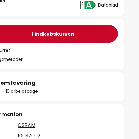
Datablad
I indkøbskurven
urret
ngsmetoder
 om levering
6 - 10 arbejdsdage
rmation
OSRAM
10037002