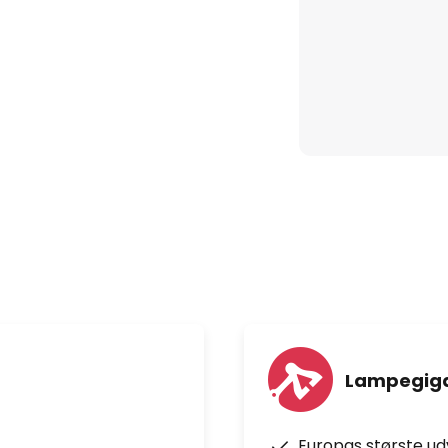
Lampegiga
Europas største u