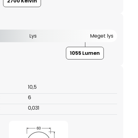
2700 Kelvin
Lys
Meget lys
1055 Lumen
10,5
:
6
:
0,031