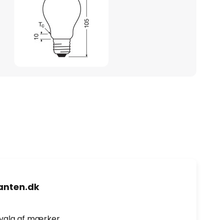
nten.dk
dvalg af mærker