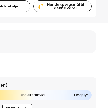
Har du spørgsmål til
uktdetaljer
denne vare?
men)
Universalhvid
Dagslys