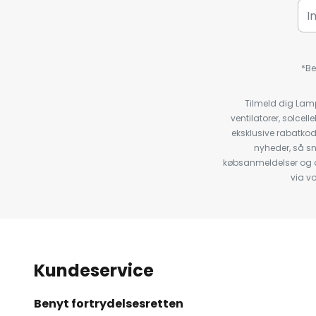
*Be
Tilmeld dig Lam
ventilatorer, solce
eksklusive rabatko
nyheder, så s
købsanmeldelser og anb
via v
Kundeservice
Benyt fortrydelsesretten