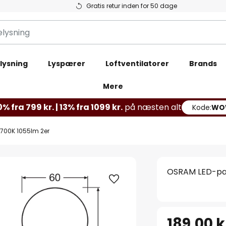
Gratis retur inden for 50 dage
lysning
Lyspærer
Loftventilatorer
Brands
Mere
% fra 799 kr. | 13% fra 1099 kr.
på næsten alt
Kode:
WO
700K 1055lm 2er
OSRAM LED-pæ
189,00 k