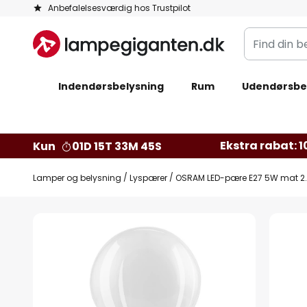
Skip
Anbefalelsesværdig hos Trustpilot
to
Find
Content
din
belysning
Indendørsbelysning
Rum
Udendørsbe
Ekstra rabat: 10
Kun
01D 15T 33M 44S
Lamper og belysning
Lyspærer
OSRAM LED-pære E27 5W mat 2.
Gå
til
slutningen
af
billedgalleriet