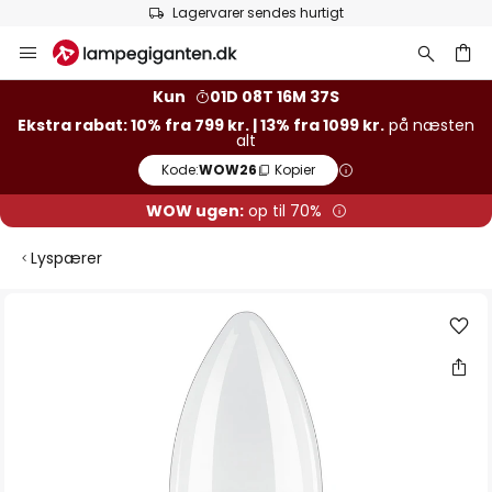
Lagervarer sendes hurtigt
Skip
to
Content
Kun
01D 08T 16M 37S
Ekstra rabat: 10% fra 799 kr. | 13% fra 1099 kr.
på næsten
alt
Kode:
WOW26
Kopier
WOW ugen:
op til 70%
Lyspærer
Gå
til
slutningen
af
billedgalleriet