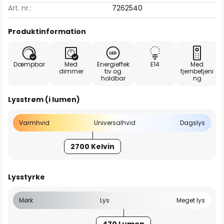
Art. nr.:
7262540
Produktinformation
Dæmpbar
Med
Energieffek
E14
Med
dimmer
tiv og
fjernbetjeni
holdbar
ng
Lysstrøm (i lumen)
Varmhvid
Universalhvid
Dagslys
2700 Kelvin
Lysstyrke
Mørk
Lys
Meget lys