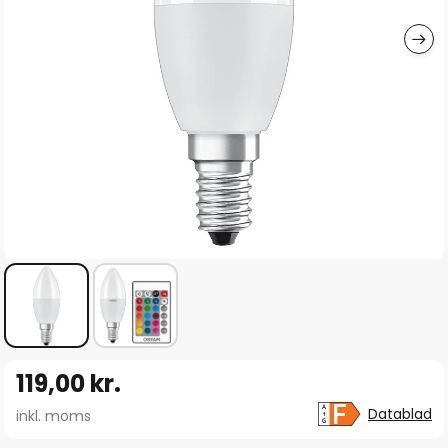
Gå
119,00 kr.
til
starten
Datablad
inkl. moms
af