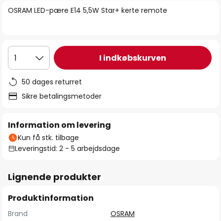
billedgalleriet
OSRAM LED-pære E14 5,5W Star+ kerte remote
I indkøbskurven
1
50 dages returret
Sikre betalingsmetoder
Information om levering
Kun få stk. tilbage
Leveringstid: 2 - 5 arbejdsdage
Lignende produkter
Produktinformation
Brand
OSRAM