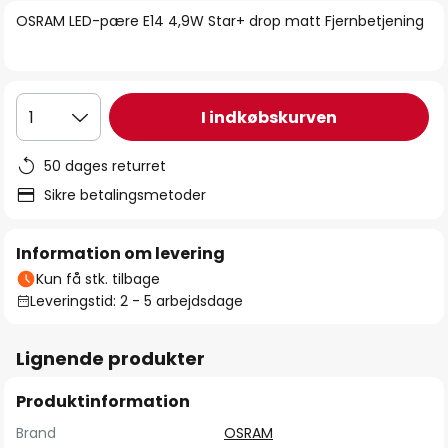
billedgalleriet
OSRAM LED-pære E14 4,9W Star+ drop matt Fjernbetjening
I indkøbskurven
1
50 dages returret
Sikre betalingsmetoder
Information om levering
Kun få stk. tilbage
Leveringstid: 2 - 5 arbejdsdage
Lignende produkter
Produktinformation
Brand
OSRAM