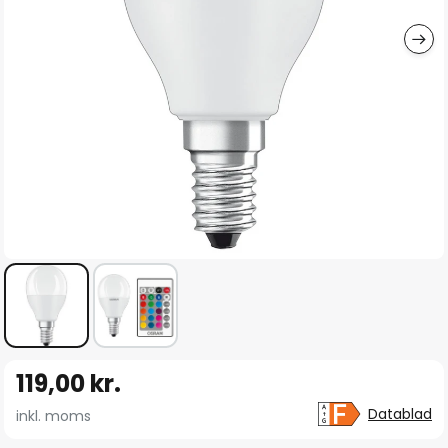
Gå
119,00 kr.
til
starten
Datablad
inkl. moms
af