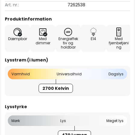
Art. nr.:
7262538
Produktinformation
Dæmpbar
Med
Energieffek
E14
Med
dimmer
tiv og
fjernbetjeni
holdbar
ng
Lysstrøm (i lumen)
Varmhvid
Universalhvid
Dagslys
2700 Kelvin
Lysstyrke
Mørk
Lys
Meget lys