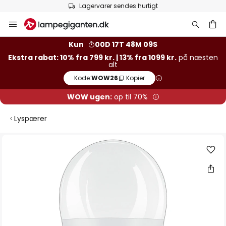
Lagervarer sendes hurtigt
Skip
to
Content
Kun
00D 17T 48M 09S
Ekstra rabat: 10% fra 799 kr. | 13% fra 1099 kr.
på næsten
alt
Kode:
WOW26
Kopier
WOW ugen:
op til 70%
Lyspærer
Gå
til
slutningen
af
billedgalleriet