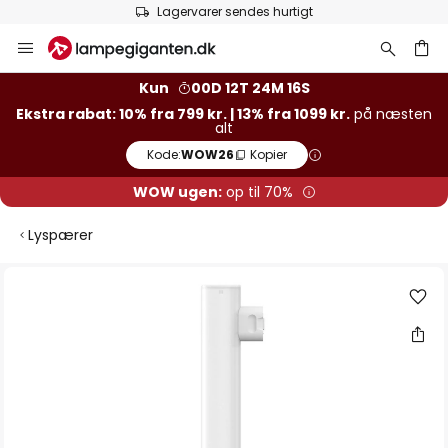
Lagervarer sendes hurtigt
Skip
to
Content
Kun
00D 12T 24M 15S
Ekstra rabat: 10% fra 799 kr. | 13% fra 1099 kr.
på næsten
alt
Kode:
WOW26
Kopier
WOW ugen:
op til 70%
Lyspærer
Gå
til
slutningen
af
billedgalleriet