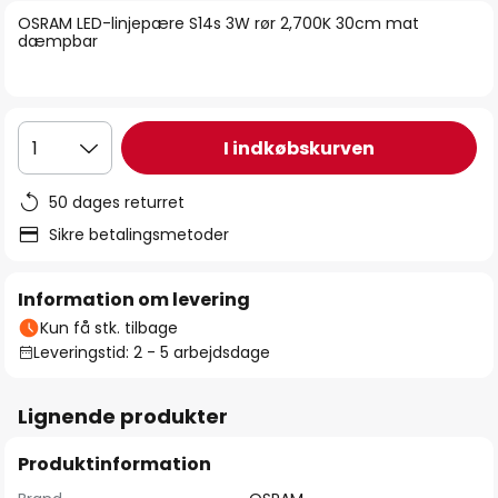
billedgalleriet
OSRAM LED-linjepære S14s 3W rør 2,700K 30cm mat
dæmpbar
I indkøbskurven
1
50 dages returret
Sikre betalingsmetoder
Information om levering
Kun få stk. tilbage
Leveringstid: 2 - 5 arbejdsdage
Lignende produkter
Produktinformation