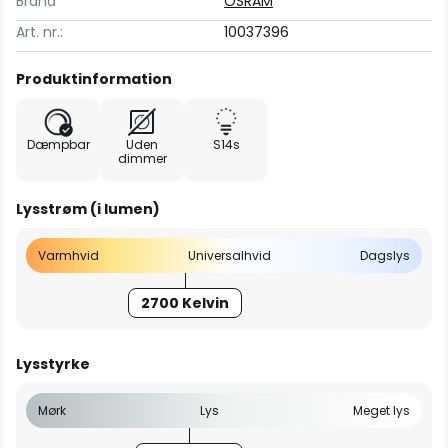
Brand
OSRAM
Art. nr.:
10037396
Produktinformation
Dæmpbar
Uden
S14s
dimmer
Lysstrøm (i lumen)
Varmhvid
Universalhvid
Dagslys
2700 Kelvin
Lysstyrke
Mørk
Lys
Meget lys