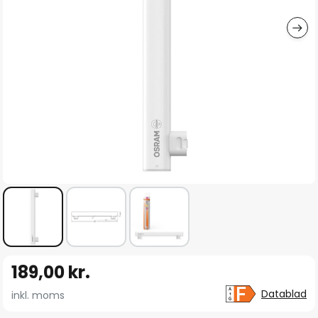
Gå
189,00 kr.
til
starten
Datablad
inkl. moms
af