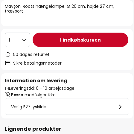
billedgalleriet
Maytoni Roots hængelampe, Ø 20 cm, højde 27 cm,
træ/sort
I indkøbskurven
1
50 dages returret
Sikre betalingsmetoder
Information om levering
Leveringstid: 6 - 10 arbejdsdage
Pære
medfølger ikke
Vælg E27 lyskilde
Lignende produkter