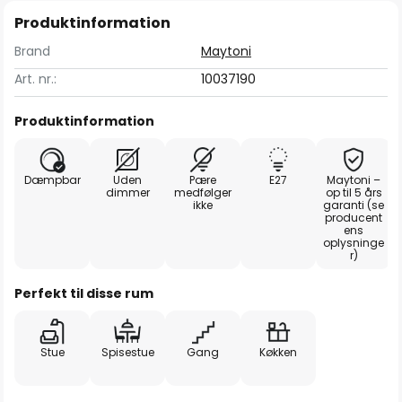
Produktinformation
Brand
Maytoni
Art. nr.:
10037190
Produktinformation
Dæmpbar
Uden
Pære
E27
Maytoni –
dimmer
medfølger
op til 5 års
ikke
garanti (se
producent
ens
oplysninge
r)
Perfekt til disse rum
Stue
Spisestue
Gang
Køkken