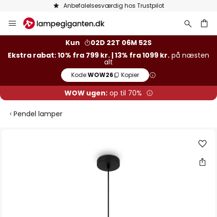
Anbefalelsesværdig hos Trustpilot
Skip
to
Content
Kun
02D 22T 06M 51S
Ekstra rabat: 10% fra 799 kr. | 13% fra 1099 kr.
på næsten
alt
Kode:
WOW26
Kopier
WOW ugen:
op til 70%
Pendel lamper
Gå
til
slutningen
af
billedgalleriet