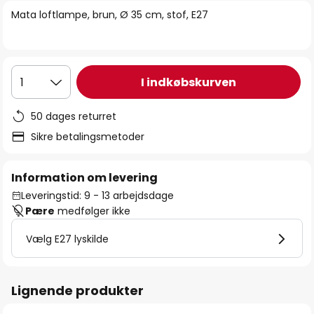
billedgalleriet
Mata loftlampe, brun, Ø 35 cm, stof, E27
I indkøbskurven
1
50 dages returret
Sikre betalingsmetoder
Information om levering
Leveringstid: 9 - 13 arbejdsdage
Pære
medfølger ikke
Vælg E27 lyskilde
Lignende produkter