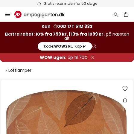
Gratis retur inden for 50 dage
Skip
to
Content
Kun
00D 17T 51M 33S
Ekstra rabat: 10% fra 799 kr. | 13% fra 1099 kr.
på næsten
alt
Kode:
WOW26
Kopier
WOW ugen:
op til 70%
Loftlamper
Gå
til
slutningen
af
billedgalleriet