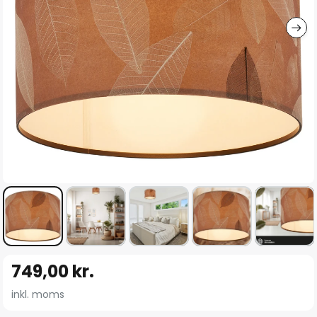
Gå
749,00 kr.
til
starten
inkl. moms
af