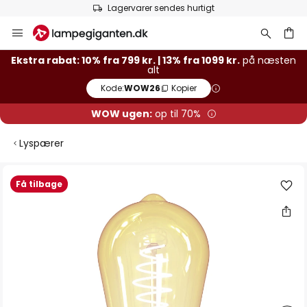
Lagervarer sendes hurtigt
Skip
to
Content
Ekstra rabat: 10% fra 799 kr. | 13% fra 1099 kr.
på næsten
alt
Kode:
WOW26
Kopier
WOW ugen:
op til 70%
Lyspærer
Gå
Få tilbage
til
slutningen
af
billedgalleriet