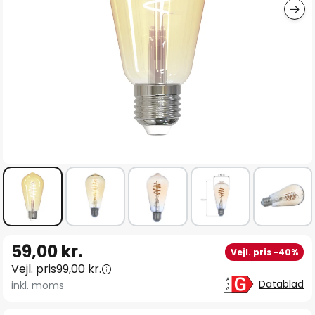
Gå
59,00 kr.
Vejl. pris -40%
til
Vejl. pris
99,00 kr.
starten
Datablad
inkl. moms
af
billedgalleriet