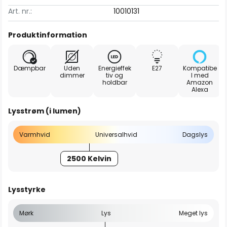
Art. nr.:
10010131
Produktinformation
Dæmpbar
Uden
Energieffek
E27
Kompatibe
dimmer
tiv og
l med
holdbar
Amazon
Alexa
Lysstrøm (i lumen)
Varmhvid
Universalhvid
Dagslys
2500 Kelvin
Lysstyrke
Mørk
Lys
Meget lys