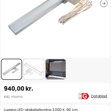
Gå
940,00 kr.
til
starten
Datablad
inkl. moms
af
billedgalleriet
Lugano LED-skabsbelsyning 3.000 K, 90 cm