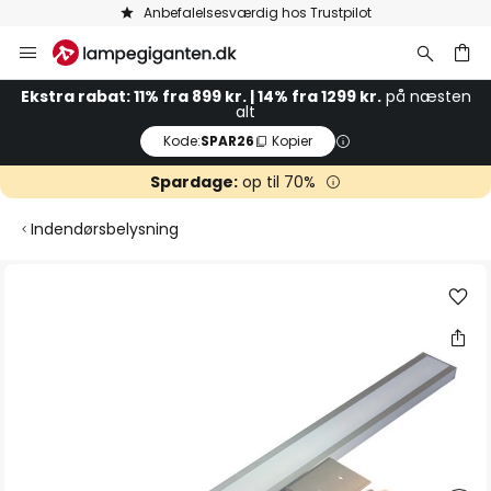
Anbefalelsesværdig hos Trustpilot
Skip
to
Content
Ekstra rabat: 11% fra 899 kr. | 14% fra 1299 kr.
på næsten
alt
Kode:
SPAR26
Kopier
Spardage:
op til 70%
Indendørsbelysning
Gå
til
slutningen
af
billedgalleriet