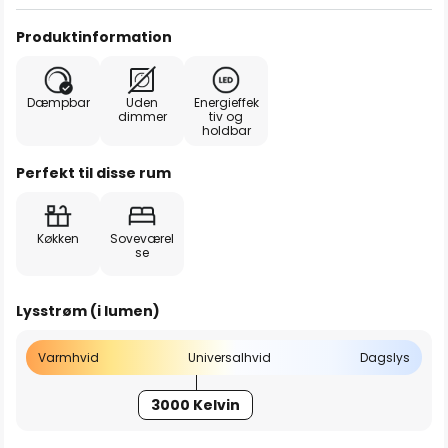
Produktinformation
Dæmpbar
Uden
Energieffek
dimmer
tiv og
holdbar
Perfekt til disse rum
Køkken
Soveværel
se
Lysstrøm (i lumen)
Varmhvid
Universalhvid
Dagslys
3000 Kelvin