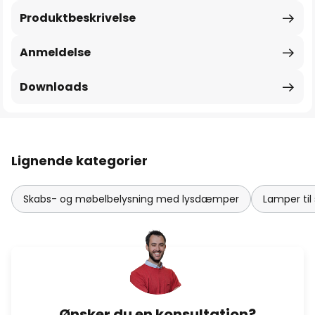
Produktbeskrivelse
Anmeldelse
Downloads
Lignende kategorier
Skabs- og møbelbelysning med lysdæmper
Lamper ti
Ønsker du en konsultation?