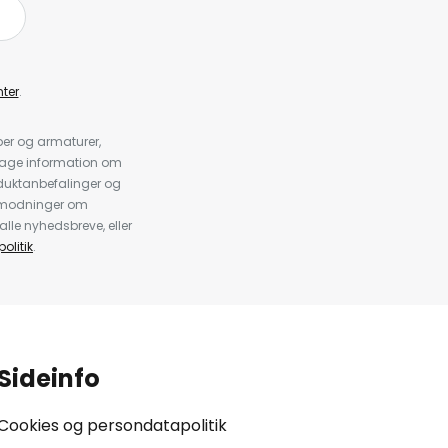
ter
.
er og armaturer,
dtage information om
duktanbefalinger og
anmodninger om
alle nyhedsbreve, eller
olitik
.
Sideinfo
Cookies og persondatapolitik