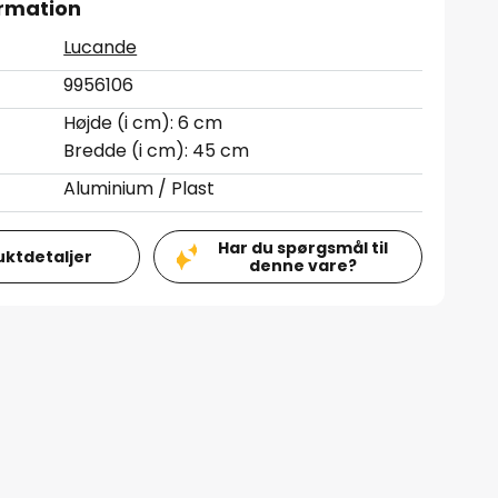
rmation
Lucande
9956106
Højde (i cm): 6 cm
Bredde (i cm): 45 cm
Aluminium / Plast
Har du spørgsmål til
uktdetaljer
denne vare?