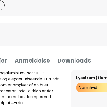
jer
Anmeldelse
Downloads
og aluminium i sølv LED-
Lysstrøm (i lu
t og elegant udseende. Et rundt
 som er omgivet af en buet
Varmhvid
mønster. Inde i cirklen er der
, som nemt kan dæmpes ved
lp af 4-trins