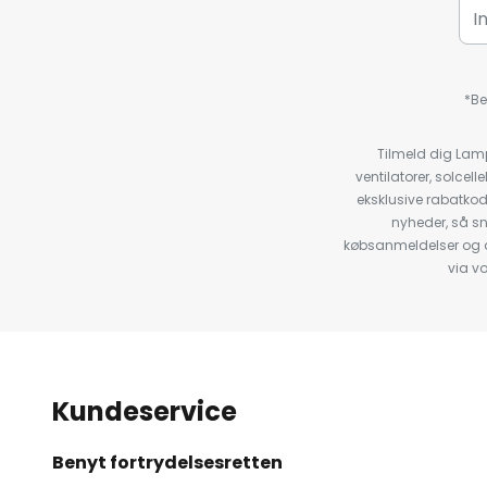
*Be
Tilmeld dig Lam
ventilatorer, solce
eksklusive rabatko
nyheder, så s
købsanmeldelser og anb
via v
Kundeservice
Benyt fortrydelsesretten