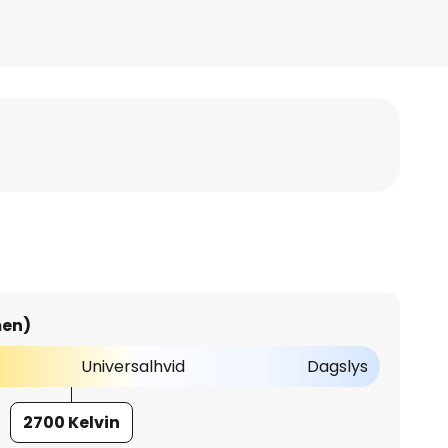
men)
Universalhvid
Dagslys
2700 Kelvin