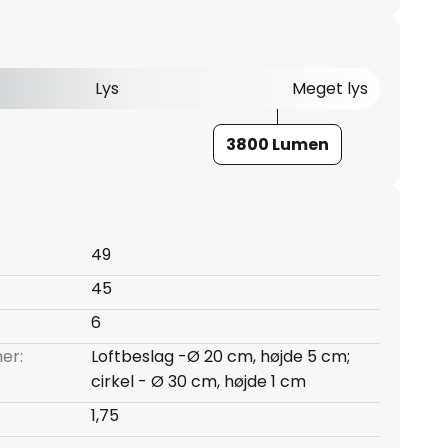
Lys
Meget lys
3800 Lumen
49
45
6
er:
Loftbeslag -Ø 20 cm, højde 5 cm;
cirkel - Ø 30 cm, højde 1 cm
:
1,75