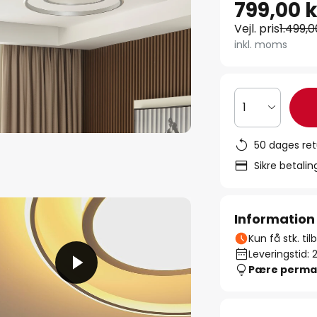
799,00 k
Vejl. pris
1.499,0
inkl. moms
1
50 dages ret
Sikre betali
Information
Kun få stk. ti
Leveringstid: 
Pære perma