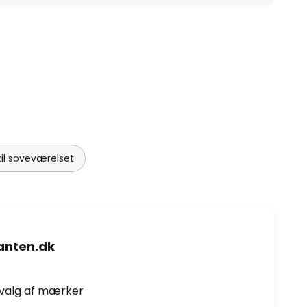
til soveværelset
nten.dk
dvalg af mærker