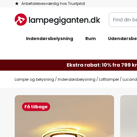
Skip
Anbefalelsesværdig hos Trustpilot
to
Find
Content
din
belysning
Indendørsbelysning
Rum
Udendørsbe
Ekstra rabat: 10% fra 799 kr.
Lamper og belysning
Indendørsbelysning
Loftlamper
Lucande
Gå
til
Få tilbage
slutningen
af
billedgalleriet