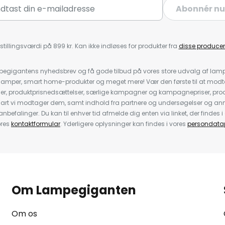
Abonnér nu
stillingsværdi på 899 kr. Kan ikke indløses for produkter fra
disse producen
pegigantens nyhedsbrev og få gode tilbud på vores store udvalg af lamp
llelamper, smart home-produkter og meget mere! Vær den første til at mo
der, produktprisnedsættelser, særlige kampagner og kampagnepriser, pro
nart vi modtager dem, samt indhold fra partnere og undersøgelser og 
efalinger. Du kan til enhver tid afmelde dig enten via linket, der findes i 
ores
kontaktformular
. Yderligere oplysninger kan findes i vores
persondatap
Om Lampegiganten
Om os