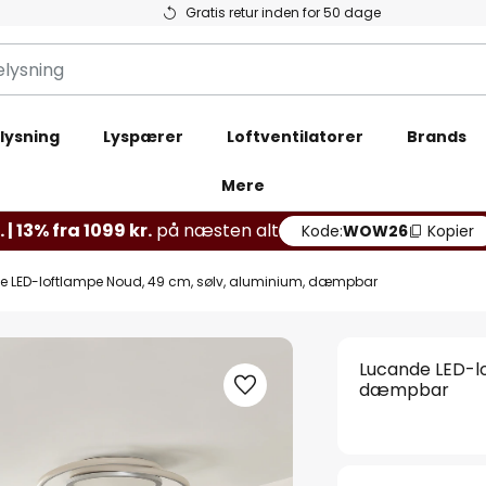
Gratis retur inden for 50 dage
lysning
Lyspærer
Loftventilatorer
Brands
Mere
 | 13% fra 1099 kr.
på næsten alt
Kode:
WOW26
Kopier
 LED-loftlampe Noud, 49 cm, sølv, aluminium, dæmpbar
Lucande LED-lo
dæmpbar