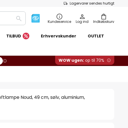
Lagervarer sendes hurtigt
Søg
Kundeservice
Log ind
Indkøbskurv
TILBUD
Erhvervskunder
OUTLET
WOW ugen:
op til 70%
ftlampe Noud, 49 cm, sølv, aluminium,