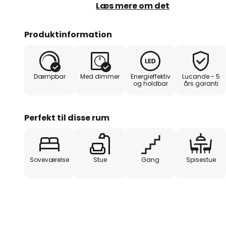
dæmpningsteknologien og den al
Læs mere om det
kan armaturet dæmmes til 100 %, 
sædvanlige lysstyrke og tændes
Produktinformation
gøres ved at trykke på vægkonta
loftlampen Noud er især velegnet t
soveværelser, men ser også god
Dæmpbar
Med dimmer
Energieffektiv
Lucande - 5
ydre kan ubesværet integreres i 
og holdbar
års garanti
uden at være for iøjnefaldende 
behageligt diskrete udseende.
Perfekt til disse rum
Soveværelse
Stue
Gang
Spisestue