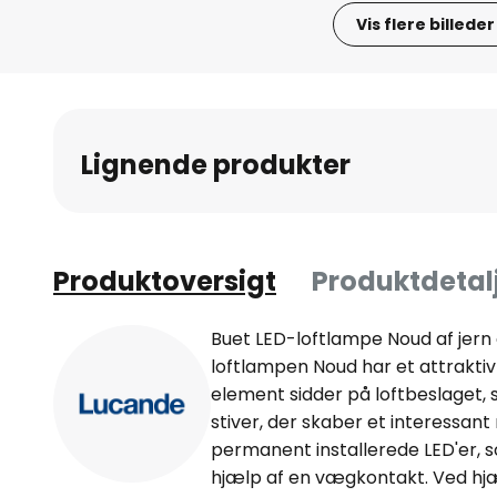
Vis flere billeder
Gå
til
starten
af
Lignende produkter
billedgalleriet
Produktoversigt
Produktdetal
Buet LED-loftlampe Noud af jern 
loftlampen Noud har et attraktiv
element sidder på loftbeslaget,
stiver, der skaber et interessant 
permanent installerede LED'er
hjælp af en vægkontakt. Ved hjæ