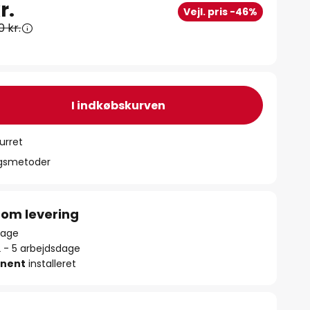
r.
Vejl. pris -46%
0 kr.
I indkøbskurven
urret
ngsmetoder
 om levering
lbage
2 - 5 arbejdsdage
nent
installeret