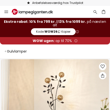
Anbefalelsesværdig hos Trustpilot
Skip
to
Content
Ekstra rabat: 10% fra 799 kr. | 13% fra 1099 kr.
på næsten
alt
Kode:
WOW26
Kopier
WOW ugen:
op til 70%
Gulvlamper
Gå
til
slutningen
af
billedgalleriet