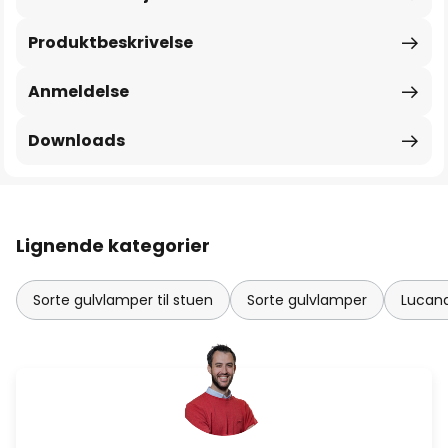
Produktbeskrivelse
Anmeldelse
Downloads
Lignende kategorier
Sorte gulvlamper til stuen
Sorte gulvlamper
Lucan