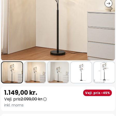
Gå
1.149,00 kr.
Vejl. pris -45%
til
Vejl. pris
2.099,00 kr.
starten
inkl. moms
af
billedgalleriet