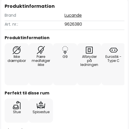
Produktinformation
Brand
Lucande
Art. nr.:
9626380
Produktinformation
Ikke
Pære
G9
Afbryder
Eurostik -
dæmpbar
medfølger
på
Type C
ikke
ledningen
Perfekt til disse rum
Stue
Spisestue