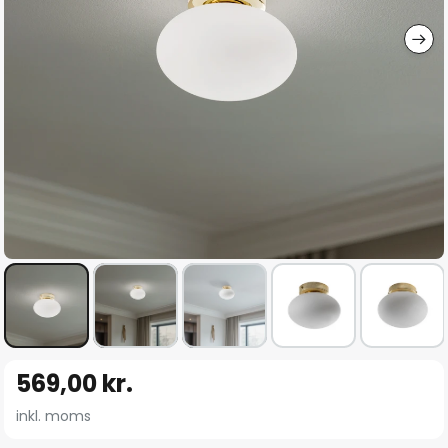
Gå
569,00 kr.
til
starten
inkl. moms
af