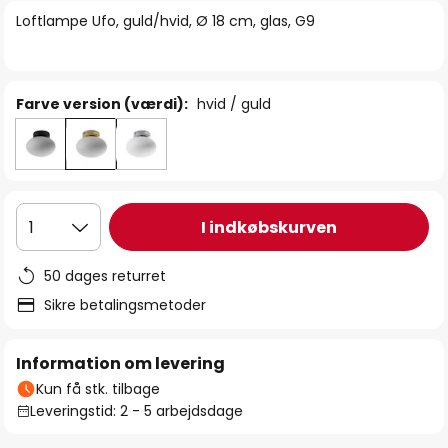
billedgalleriet
Loftlampe Ufo, guld/hvid, Ø 18 cm, glas, G9
Farve version (værdi):
hvid / guld
I indkøbskurven
1
50 dages returret
Sikre betalingsmetoder
Information om levering
Kun få stk. tilbage
Leveringstid: 2 - 5 arbejdsdage