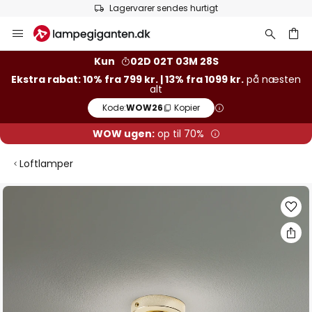
Lagervarer sendes hurtigt
Skip
to
Content
Kun
02D 02T 03M 28S
Ekstra rabat: 10% fra 799 kr. | 13% fra 1099 kr.
på næsten
alt
Kode:
WOW26
Kopier
WOW ugen:
op til 70%
Loftlamper
Gå
til
slutningen
af
billedgalleriet