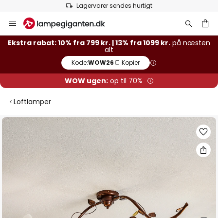
Lagervarer sendes hurtigt
Skip
to
Content
Ekstra rabat: 10% fra 799 kr. | 13% fra 1099 kr.
på næsten
alt
Kode:
WOW26
Kopier
WOW ugen:
op til 70%
Loftlamper
Gå
til
slutningen
af
billedgalleriet