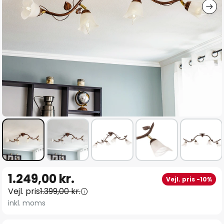
Gå
1.249,00 kr.
Vejl. pris -10%
til
Vejl. pris
1.399,00 kr.
starten
inkl. moms
af
billedgalleriet