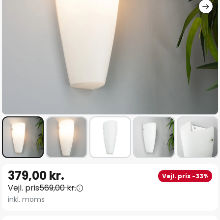
Gå
379,00 kr.
Vejl. pris -33%
til
Vejl. pris
569,00 kr.
starten
inkl. moms
af
billedgalleriet