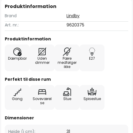
Produktinformation
Brand
Lindby
Art. nr.:
9620375
Produktinformation
Dæmpbar
Uden
Pære
E27
dimmer
medfølger
ikke
Perfekt til disse rum
Gang
Soveværel
Stue
Spisestue
se
Dimensioner
Højde (i cm):
31