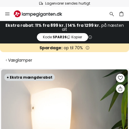
Lagervarer sendes hurtigt
Skip
to
Content
Ekstra rabat: 11% fra 899 kr. | 14% fra 1299 kr.
på næsten
alt
Kode:
SPAR26
Kopier
Spardage:
op til 70%
Væglamper
Gå
+ Ekstra mængderabat
til
slutningen
af
billedgalleriet