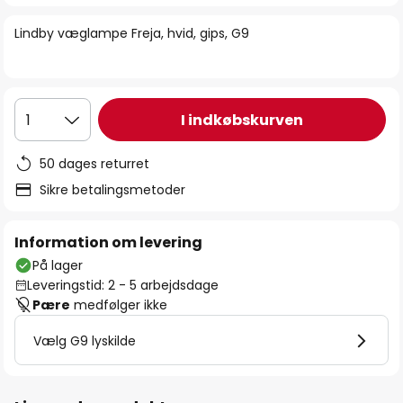
billedgalleriet
Lindby væglampe Freja, hvid, gips, G9
I indkøbskurven
1
50 dages returret
Sikre betalingsmetoder
Information om levering
På lager
Leveringstid: 2 - 5 arbejdsdage
Pære
medfølger ikke
Vælg G9 lyskilde