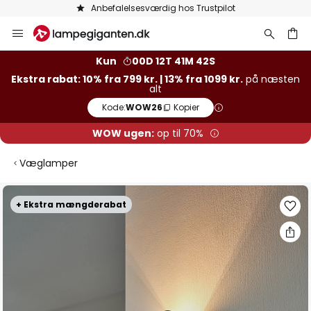
Anbefalelsesværdig hos Trustpilot
Skip
to
Content
Kun
00D 12T 41M 42S
Ekstra rabat: 10% fra 799 kr. | 13% fra 1099 kr.
på næsten
alt
Kode:
WOW26
Kopier
WOW ugen:
op til 70%
Væglamper
Gå
+ Ekstra mængderabat
til
slutningen
af
billedgalleriet