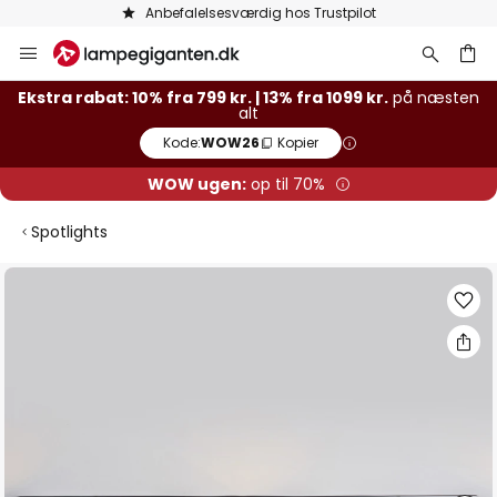
Anbefalelsesværdig hos Trustpilot
Skip
to
Content
Ekstra rabat: 10% fra 799 kr. | 13% fra 1099 kr.
på næsten
alt
Kode:
WOW26
Kopier
WOW ugen:
op til 70%
Spotlights
Gå
til
slutningen
af
billedgalleriet