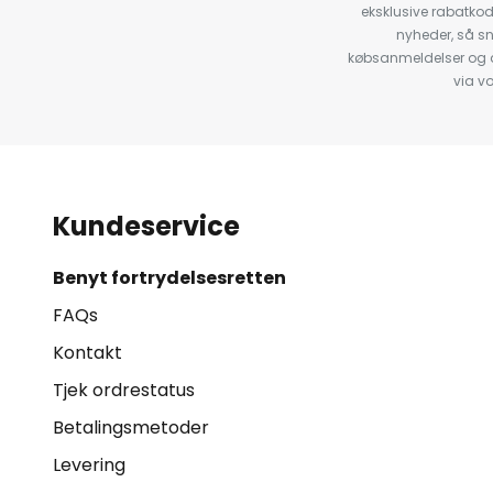
eksklusive rabatko
nyheder, så s
købsanmeldelser og anb
via v
Kundeservice
Benyt fortrydelsesretten
FAQs
Kontakt
Tjek ordrestatus
Betalingsmetoder
Levering