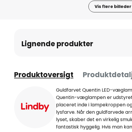
Vis flere billeder
Gå
til
starten
af
Lignende produkter
billedgalleriet
Produktoversigt
Produktdetal
Guldfarvet Quentin LED-væglam
Quentin-væglampen er udstyret m
placeret inde i lampekroppen o
lysfarve. Når den guldfarvede a
lyset, skaber det en virkelig smu
fantastisk hyggelig. Hvis man kan