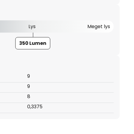
Lys
Meget lys
350 Lumen
9
9
8
:
0,3375