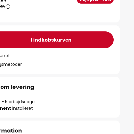
kr.
I indkøbskurven
urret
ngsmetoder
 om levering
2 - 5 arbejdsdage
nent
installeret
rmation