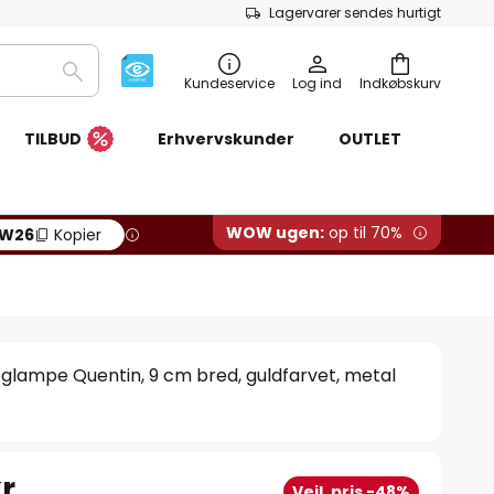
Lagervarer sendes hurtigt
Søg
Kundeservice
Log ind
Indkøbskurv
TILBUD
Erhvervskunder
OUTLET
WOW ugen:
op til 70%
W26
Kopier
glampe Quentin, 9 cm bred, guldfarvet, metal
r.
Vejl. pris -48%