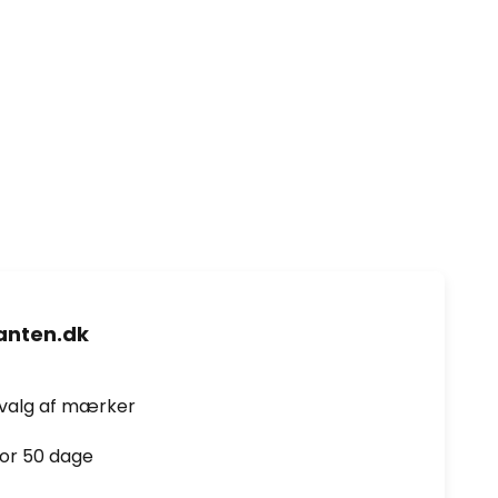
nten.dk
dvalg af mærker
for 50 dage