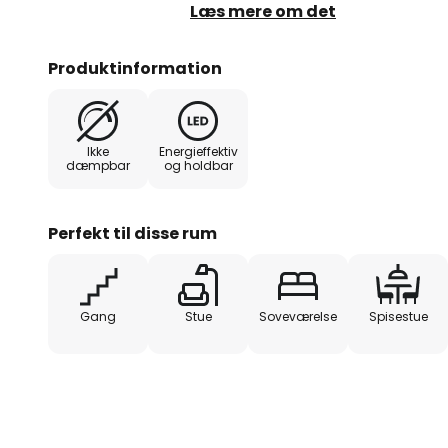
vil man også glæde sig over, at l
Læs mere om det
hvilket skaber en særlig stemnin
Produktinformation
Ikke
Energieffektiv
dæmpbar
og holdbar
Perfekt til disse rum
Gang
Stue
Soveværelse
Spisestue