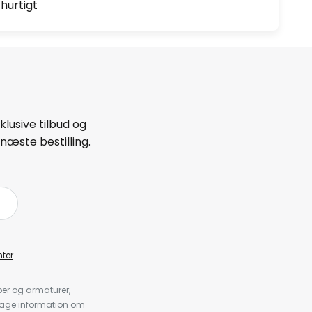
hurtigt
lusive tilbud og
næste bestilling.
ter
.
er og armaturer,
dtage information om