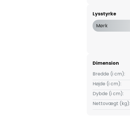
yset kun udsendes indirekte,
gsfuld effekt i rummet.
Lysstyrke
Mørk
Dimension
Bredde (i cm):
Højde (i cm):
Dybde (i cm):
Nettovægt (kg)