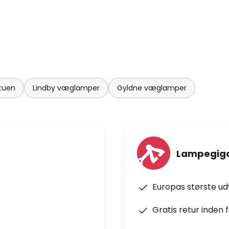
stuen
Lindby væglamper
Gyldne væglamper
Lampegiga
Europas største u
Gratis retur inden 