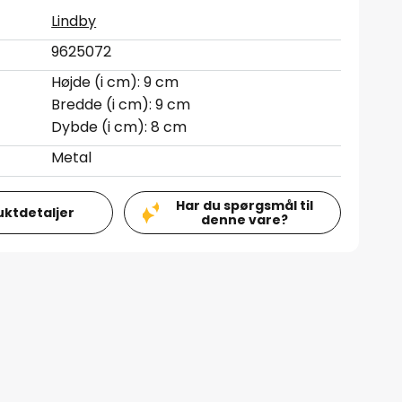
Lindby
9625072
Højde (i cm): 9 cm
Bredde (i cm): 9 cm
Dybde (i cm): 8 cm
Metal
Har du spørgsmål til
uktdetaljer
denne vare?