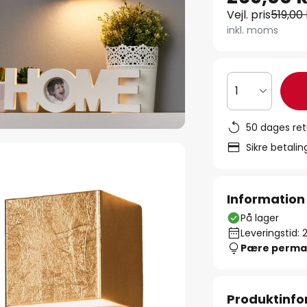
Vejl. pris
519,00 
inkl. moms
1
50 dages ret
Sikre betali
Information
På lager
Leveringstid: 
Pære perma
Produktinfo