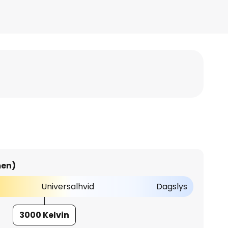
men)
Universalhvid
Dagslys
3000 Kelvin