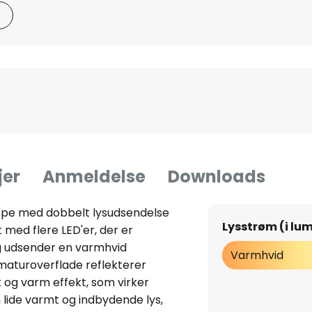
jer
Anmeldelse
Downloads
pe med dobbelt lysudsendelse
Lysstrøm (i lu
ed flere LED'er, der er
g udsender en varmhvid
Varmhvid
rmaturoverflade reflekterer
k og varm effekt, som virker
 lide varmt og indbydende lys,