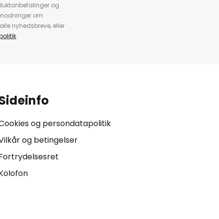
duktanbefalinger og
anmodninger om
alle nyhedsbreve, eller
olitik
.
Sideinfo
Cookies og persondatapolitik
Vilkår og betingelser
Fortrydelsesret
Kolofon