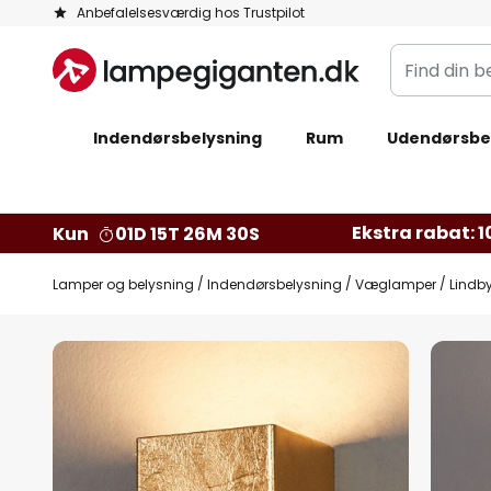
Skip
Anbefalelsesværdig hos Trustpilot
to
Find
Content
din
belysning
Indendørsbelysning
Rum
Udendørsbe
Ekstra rabat: 10
Kun
01D 15T 26M 29S
Lamper og belysning
Indendørsbelysning
Væglamper
Lindb
Gå
til
slutningen
af
billedgalleriet