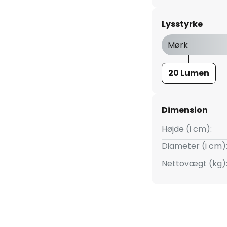
n fastgøres i jorden, så Aleeza
 havegange. Her skaber den et
Lysstyrke
e går helt i mørke, når man
Mørk
20 Lumen
Dimension
Højde (i cm):
Diameter (i cm)
Nettovægt (kg)