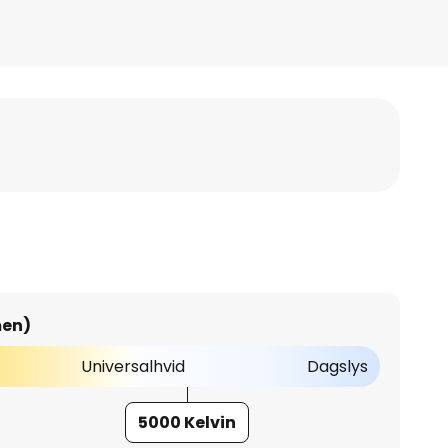
men)
Universalhvid
Dagslys
5000 Kelvin