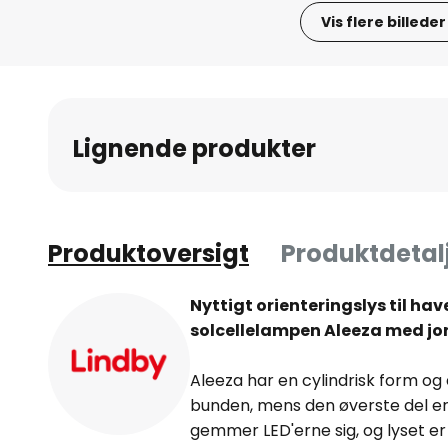
Vis flere billeder
Gå
til
starten
af
Lignende produkter
billedgalleriet
Produktoversigt
Produktdetal
Nyttigt orienteringslys til ha
solcellelampen Aleeza med j
Aleeza har en cylindrisk form og er 
bunden, mens den øverste del er 
gemmer LED'erne sig, og lyset er