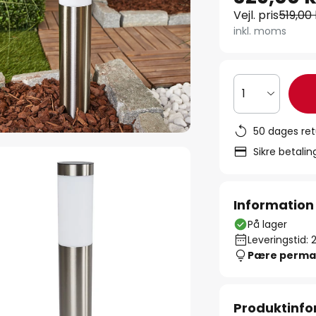
Vejl. pris
519,00 
inkl. moms
1
50 dages ret
Sikre betali
Information
På lager
Leveringstid: 
Pære perma
Produktinfo