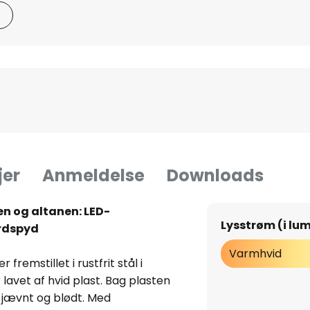
jer
Anmeldelse
Downloads
ven og altanen: LED-
Lysstrøm (i lu
ordspyd
Varmhvid
fremstillet i rustfrit stål i
lavet af hvid plast. Bag plasten
 jævnt og blødt. Med