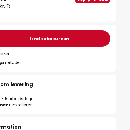
kr.
I indkøbskurven
urret
ngsmetoder
 om levering
2 - 5 arbejdsdage
nent
installeret
rmation