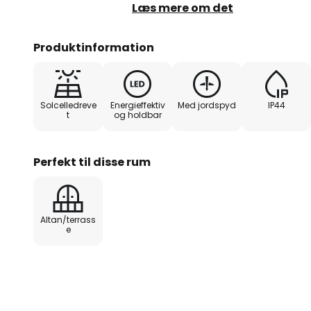
jordspydet kan LED-solcellelampe
Læs mere om det
er velegnet til blomsterbede og
blødt orienteringslys, så man ikk
Produktinformation
forlader huset.
Solcelledreve
Energieffektiv
Med jordspyd
IP44
t
og holdbar
Perfekt til disse rum
Altan/terrass
e