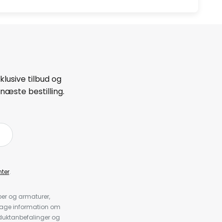
lusive tilbud og
næste bestilling.
ter
.
er og armaturer,
dtage information om
duktanbefalinger og