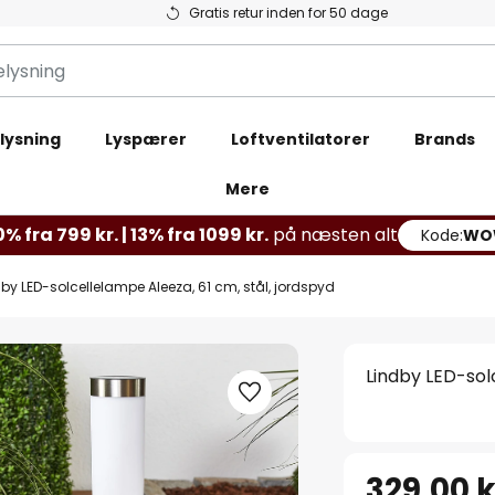
Gratis retur inden for 50 dage
lysning
Lyspærer
Loftventilatorer
Brands
Mere
% fra 799 kr. | 13% fra 1099 kr.
på næsten alt
Kode:
WO
dby LED-solcellelampe Aleeza, 61 cm, stål, jordspyd
Lindby LED-sol
329,00 k