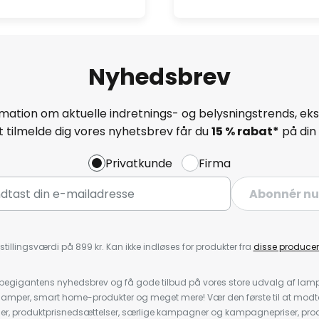
Nyhedsbrev
mation om aktuelle indretnings- og belysningstrends, eksk
 tilmelde dig vores nyhetsbrev får du
15 % rabat*
på din 
Privatkunde
Firma
Abonnér nu
stillingsværdi på 899 kr. Kan ikke indløses for produkter fra
disse producen
pegigantens nyhedsbrev og få gode tilbud på vores store udvalg af lamp
llelamper, smart home-produkter og meget mere! Vær den første til at mo
der, produktprisnedsættelser, særlige kampagner og kampagnepriser, pro