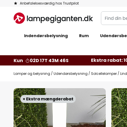
Skip
Anbefalelsesværdig hos Trustpilot
to
Find
Content
din
belysning
Indendørsbelysning
Rum
Udendørsbe
Ekstra rabat: 10
Kun
02D 17T 43M 45S
Lamper og belysning
Udendørsbelysning
Solcellelamper
Lin
Gå
til
+ Ekstra mængderabat
slutningen
af
billedgalleriet