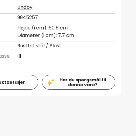
Lindby
9945257
Højde (i cm): 60.5 cm
Diameter (i cm): 7.7 cm
Rustfrit stål / Plast
asse
III
Har du spørgsmål til
uktdetaljer
denne vare?