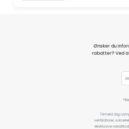
Ønsker du infor
rabatter? Ved at
*Be
Tilmeld dig Lam
ventilatorer, solce
eksklusive rabatko