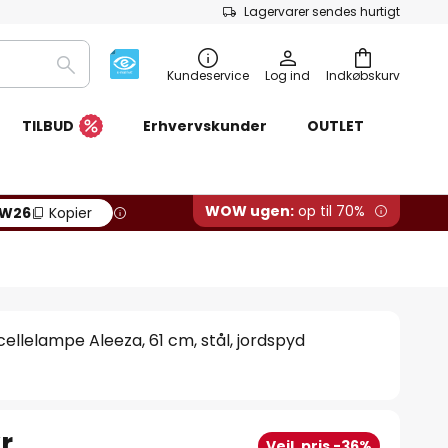
Lagervarer sendes hurtigt
Søg
Kundeservice
Log ind
Indkøbskurv
TILBUD
Erhvervskunder
OUTLET
WOW ugen:
op til 70%
W26
Kopier
cellelampe Aleeza, 61 cm, stål, jordspyd
r.
Vejl. pris -36%