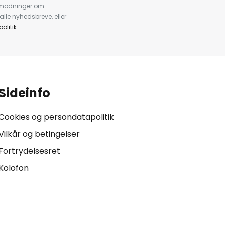
anmodninger om
alle nyhedsbreve, eller
olitik
.
Sideinfo
Cookies og persondatapolitik
Vilkår og betingelser
Fortrydelsesret
Kolofon