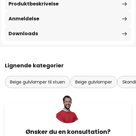
Produktbeskrivelse
Anmeldelse
Downloads
Lignende kategorier
Beige gulvlamper til stuen
Beige gulvlamper
Skandi
Ønsker du en konsultation?