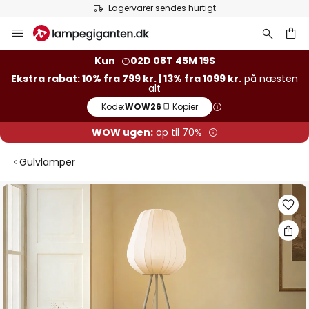
Lagervarer sendes hurtigt
Skip
to
Content
Kun
02D 08T 45M 19S
Ekstra rabat: 10% fra 799 kr. | 13% fra 1099 kr.
på næsten
alt
Kode:
WOW26
Kopier
WOW ugen:
op til 70%
Gulvlamper
Gå
til
slutningen
af
billedgalleriet