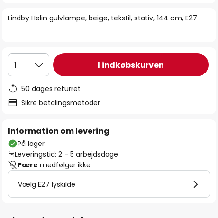
billedgalleriet
Lindby Helin gulvlampe, beige, tekstil, stativ, 144 cm, E27
I indkøbskurven
1
50 dages returret
Sikre betalingsmetoder
Information om levering
På lager
Leveringstid: 2 - 5 arbejdsdage
Pære
medfølger ikke
Vælg E27 lyskilde