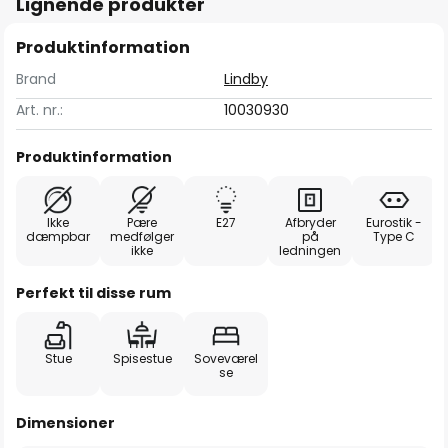
Lignende produkter
Produktinformation
Brand
Lindby
Art. nr.:
10030930
Produktinformation
Ikke
Pære
E27
Afbryder
Eurostik -
dæmpbar
medfølger
på
Type C
ikke
ledningen
Perfekt til disse rum
Stue
Spisestue
Soveværel
se
Dimensioner