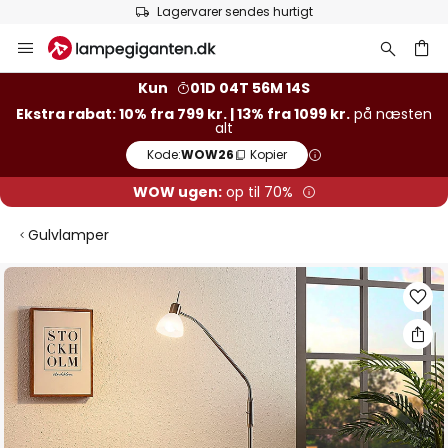
Lagervarer sendes hurtigt
Skip
to
Content
Kun
01D 04T 56M 14S
Ekstra rabat: 10% fra 799 kr. | 13% fra 1099 kr.
på næsten
alt
Kode:
WOW26
Kopier
WOW ugen:
op til 70%
Gulvlamper
Gå
til
slutningen
af
billedgalleriet