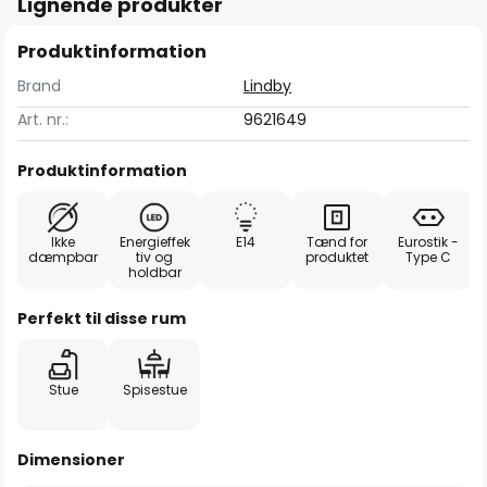
Lignende produkter
Produktinformation
Brand
Lindby
Art. nr.:
9621649
Produktinformation
Ikke
Energieffek
E14
Tænd for
Eurostik -
dæmpbar
tiv og
produktet
Type C
holdbar
Perfekt til disse rum
Stue
Spisestue
Dimensioner