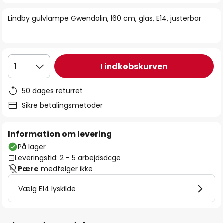
billedgalleriet
Lindby gulvlampe Gwendolin, 160 cm, glas, E14, justerbar
I indkøbskurven
1
50 dages returret
Sikre betalingsmetoder
Information om levering
På lager
Leveringstid: 2 - 5 arbejdsdage
Pære
medfølger ikke
Vælg E14 lyskilde