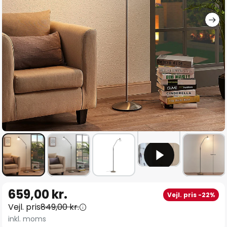
Gå
659,00 kr.
Vejl. pris -22%
til
Vejl. pris
849,00 kr.
starten
inkl. moms
af