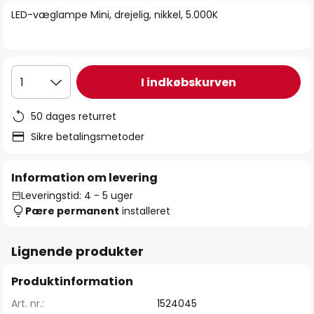
billedgalleriet
LED-væglampe Mini, drejelig, nikkel, 5.000K
I indkøbskurven
1
50 dages returret
Sikre betalingsmetoder
Information om levering
Leveringstid: 4 - 5 uger
Pære permanent
installeret
Lignende produkter
Produktinformation
Art. nr.:
1524045