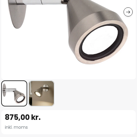
Gå
875,00 kr.
til
starten
inkl. moms
af