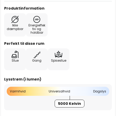
Produktinformation
Ikke
Energieffek
dæmpbar
tiv og
holdbar
Perfekt til disse rum
Stue
Gang
Spisestue
Lysstrøm (i lumen)
Varmhvid
Universalhvid
Dagslys
5000 Kelvin