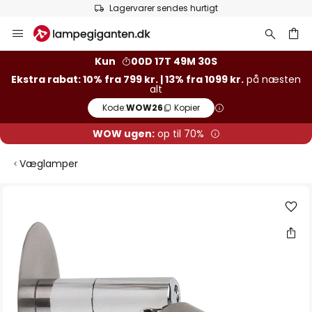
Lagervarer sendes hurtigt
Skip
to
Content
Kun
00D 17T 49M 29S
Ekstra rabat: 10% fra 799 kr. | 13% fra 1099 kr.
på næsten
alt
Kode:
WOW26
Kopier
WOW ugen:
op til 70%
Væglamper
Gå
til
slutningen
af
billedgalleriet