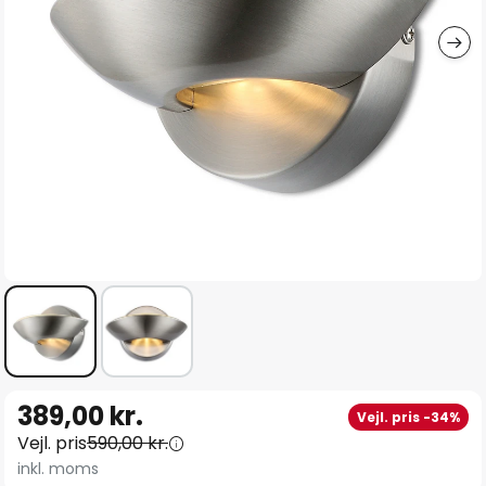
Gå
389,00 kr.
Vejl. pris -34%
til
Vejl. pris
590,00 kr.
starten
inkl. moms
af