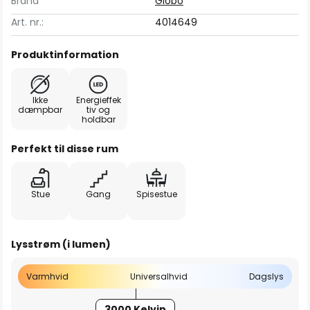
Brand
Globo
Art. nr.:
4014649
Produktinformation
Ikke
Energieffek
dæmpbar
tiv og
holdbar
Perfekt til disse rum
Stue
Gang
Spisestue
Lysstrøm (i lumen)
Varmhvid
Universalhvid
Dagslys
3000 Kelvin