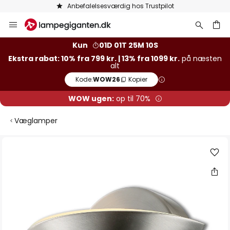
Anbefalelsesværdig hos Trustpilot
Skip
to
Content
Kun
01D 01T 25M 09S
Ekstra rabat: 10% fra 799 kr. | 13% fra 1099 kr.
på næsten
alt
Kode:
WOW26
Kopier
WOW ugen:
op til 70%
Væglamper
Gå
til
slutningen
af
billedgalleriet