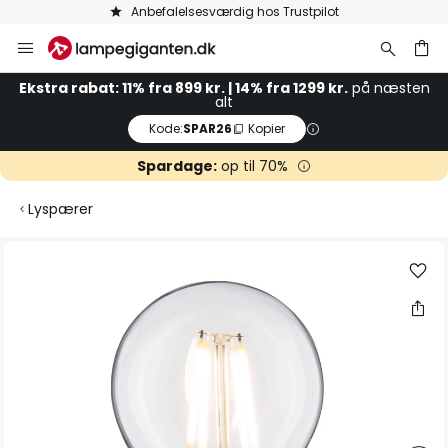
Anbefalelsesværdig hos Trustpilot
Skip
to
Content
Ekstra rabat: 11% fra 899 kr. | 14% fra 1299 kr.
på næsten
alt
Kode:
SPAR26
Kopier
Spardage:
op til 70%
Lyspærer
Gå
til
slutningen
af
billedgalleriet