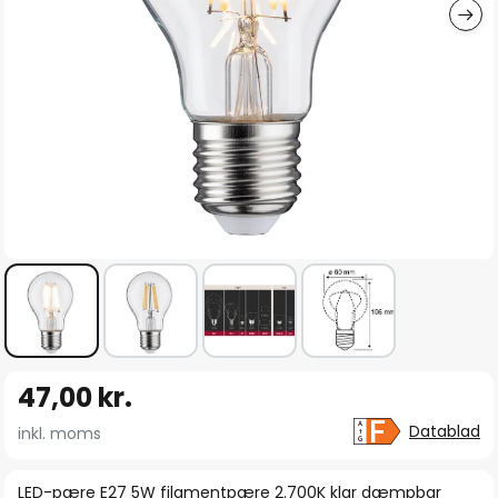
Gå
47,00 kr.
til
starten
Datablad
inkl. moms
af
billedgalleriet
LED-pære E27 5W filamentpære 2.700K klar dæmpbar