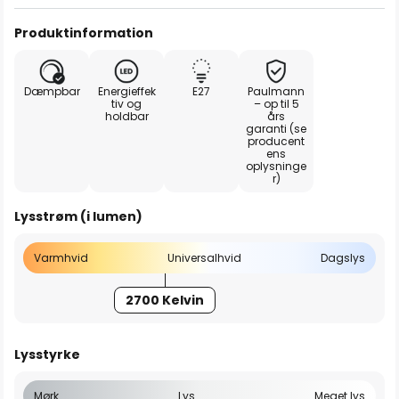
Produktinformation
Dæmpbar
Energieffek
E27
Paulmann
tiv og
– op til 5
holdbar
års
garanti (se
producent
ens
oplysninge
r)
Lysstrøm (i lumen)
Varmhvid
Universalhvid
Dagslys
2700 Kelvin
Lysstyrke
Mørk
Lys
Meget lys