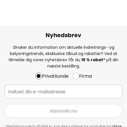
Nyhedsbrev
Ønsker du information om aktuelle indretnings- og
belysningstrends, eksklusive tilbud og rabatter? Ved at
tilmelde dig vores nyhetsbrev får du
15 % rabat*
på din
næste bestilling.
Privatkunde
Firma
Abonnér nu
*Bestillingsværdi på 899 kr. Kan ikke indløses for produkter fra
disse