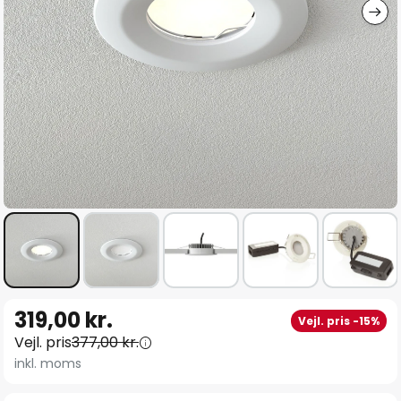
Gå
319,00 kr.
Vejl. pris -15%
til
Vejl. pris
377,00 kr.
starten
inkl. moms
af
billedgalleriet