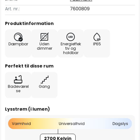
Art. nr.:
7600809
Produktinformation
Dæmpbar
Uden
Energieffek
IP65
dimmer
tiv og
holdbar
Perfekt til disse rum
Badeværel
Gang
se
Lysstrøm (i lumen)
Varmhvid
Universalhvid
Dagslys
2700 Kelvin