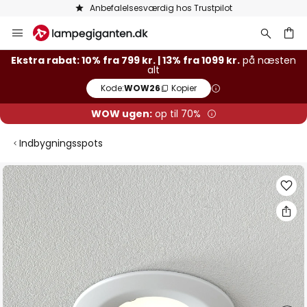
Anbefalelsesværdig hos Trustpilot
Skip
to
Content
Ekstra rabat: 10% fra 799 kr. | 13% fra 1099 kr.
på næsten
alt
Kode:
WOW26
Kopier
WOW ugen:
op til 70%
Indbygningsspots
Gå
til
slutningen
af
billedgalleriet