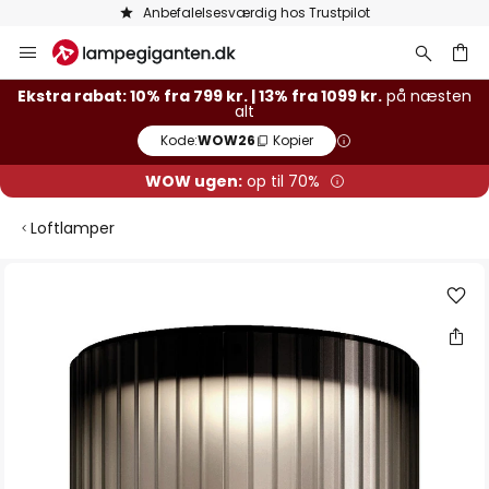
Anbefalelsesværdig hos Trustpilot
Skip
to
Content
Ekstra rabat: 10% fra 799 kr. | 13% fra 1099 kr.
på næsten
alt
Kode:
WOW26
Kopier
WOW ugen:
op til 70%
Loftlamper
Gå
til
slutningen
af
billedgalleriet