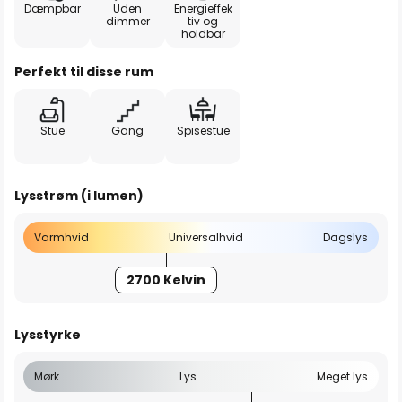
Dæmpbar
Uden
Energieffek
dimmer
tiv og
holdbar
Perfekt til disse rum
Stue
Gang
Spisestue
Lysstrøm (i lumen)
Varmhvid
Universalhvid
Dagslys
2700 Kelvin
Lysstyrke
Mørk
Lys
Meget lys