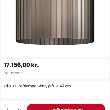
Gå
17.156,00 kr.
til
starten
inkl. moms
af
billedgalleriet
kdln LED-loftlampe Giass, grå, Ø 40 cm
I indkøbskurven
1